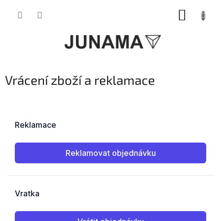
Přejít
NÁKUP
na
obsah
KOŠÍK
Vrácení zboží a reklamace