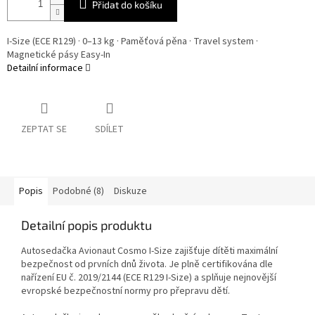
Přidat do košíku
I-Size (ECE R129) · 0–13 kg · Paměťová pěna · Travel system ·
Magnetické pásy Easy-In
Detailní informace
ZEPTAT SE
SDÍLET
Popis
Podobné (8)
Diskuze
Detailní popis produktu
Autosedačka Avionaut Cosmo I-Size zajišťuje dítěti maximální
bezpečnost od prvních dnů života. Je plně certifikována dle
nařízení EU č. 2019/2144 (ECE R129 I-Size) a splňuje nejnovější
evropské bezpečnostní normy pro přepravu dětí.