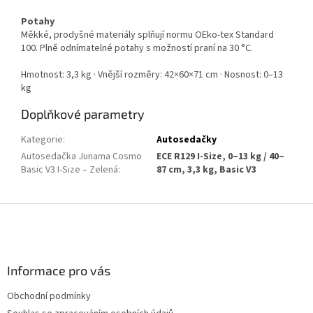
Potahy
Měkké, prodyšné materiály splňují normu OEko-tex Standard
100. Plně odnímatelné potahy s možností praní na 30 °C.
Hmotnost: 3,3 kg · Vnější rozměry: 42×60×71 cm · Nosnost: 0–13
kg
Doplňkové parametry
Kategorie
:
Autosedačky
Autosedačka Junama Cosmo
ECE R129 I-Size, 0–13 kg / 40–
Basic V3 I-Size – Zelená
:
87 cm, 3,3 kg, Basic V3
Z
á
p
a
Informace pro vás
t
í
Obchodní podmínky