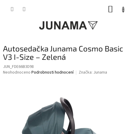
Přejít
NÁKUP
na
obsah
KOŠÍK
Autosedačka Junama Cosmo Basic
V3 I-Size – Zelená
JUN_FDE66B3D98
Průměrné
Neohodnoceno
Podrobnosti hodnocení
Značka:
Junama
hodnocení
produktu
je
0,0
z
5
hvězdiček.