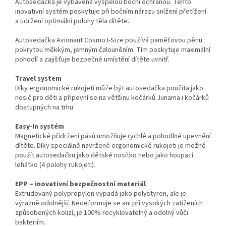
Autosedačka je vybavena vyspělou boční ochranou. Tento
inovativní systém poskytuje při bočním nárazu snížení přetížení
a udržení optimální polohy těla dítěte.
Autosedačka Avionaut Cosmo I-Size používá paměťovou pěnu
pokrytou měkkým, jemným čalouněním. Tím poskytuje maximální
pohodlí a zajišťuje bezpečné umístění dítěte uvnitř.
Travel system
Díky ergonomické rukojeti může být autosedačka použita jako
nosič pro děti a připevní se na většinu kočárků Junama i kočárků
dostupných na trhu.
Easy-In systém
Magnetické přidržení pásů umožňuje rychlé a pohodlné upevnění
dítěte. Díky speciálně navržené ergonomické rukojeti je možné
použít autosedačku jako dětské nosítko nebo jako houpací
lehátko (4 polohy rukojeti).
EPP – inovativní bezpečnostní materiál
Extrudovaný polypropylen vypadá jako polystyren, ale je
výrazně odolnější. Nedeformuje se ani při vysokých zatíženích
způsobených kolizí, je 100% recyklovatelný a odolný vůči
bakteriím.