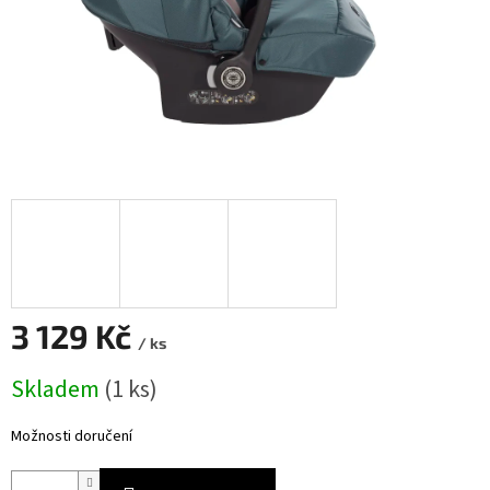
3 129 Kč
/ ks
Měrná
Skladem
(
1 ks
)
cena:
Možnosti doručení