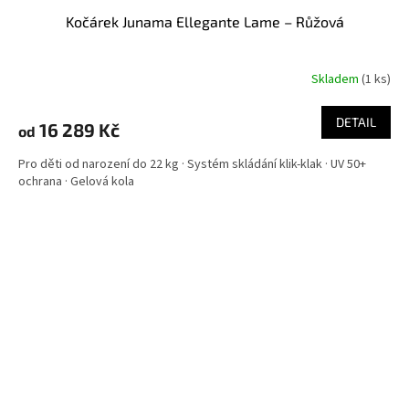
Kočárek Junama Ellegante Lame – Růžová
Skladem
(
1 ks
)
DETAIL
16 289 Kč
od
Pro děti od narození do 22 kg · Systém skládání klik-klak · UV 50+
ochrana · Gelová kola