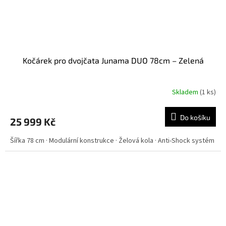
Kočárek pro dvojčata Junama DUO 78cm – Zelená
Skladem
(
1 ks
)
Do košíku
25 999 Kč
Šířka 78 cm · Modulární konstrukce · Želová kola · Anti-Shock systém