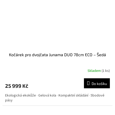
Kočárek pro dvojčata Junama DUO 78cm ECO – Šedá
Skladem
(
1 ks
)
Do košíku
25 999 Kč
Ekologická ekokůže · Gelová kola · Kompaktní skládání · 5bodové
pásy