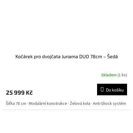
Kočárek pro dvojčata Junama DUO 78cm – Šedá
Skladem
(
1 ks
)
Do košíku
25 999 Kč
Šířka 78 cm · Modulární konstrukce · Želová kola · Anti-Shock systém