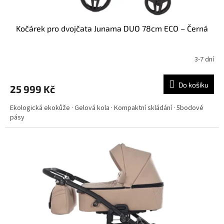
Kočárek pro dvojčata Junama DUO 78cm ECO – Černá
3-7 dní
Do košíku
25 999 Kč
Ekologická ekokůže · Gelová kola · Kompaktní skládání · 5bodové
pásy