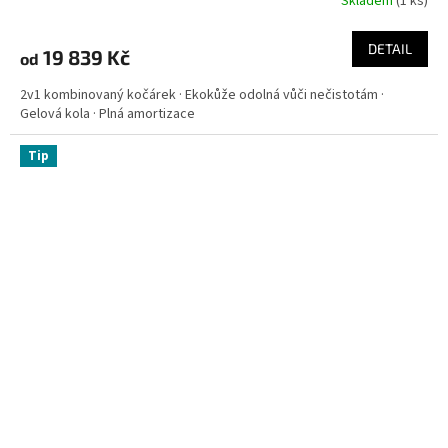
Skladem
(
1 ks
)
DETAIL
19 839 Kč
od
2v1 kombinovaný kočárek · Ekokůže odolná vůči nečistotám ·
Gelová kola · Plná amortizace
Tip