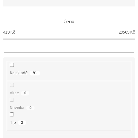
z
e
n
Cena
í
p
419
Kč
29509
Kč
r
o
d
u
k
t
Na skladě
91
ů
Akce
0
Novinka
0
Tip
2