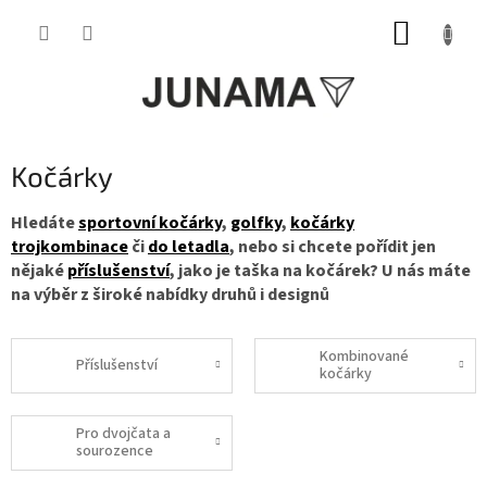
Přejít
NÁKUP
na
obsah
KOŠÍK
Kočárky
Hledáte
sportovní kočárky
,
golfky
,
kočárky
trojkombinace
či
do letadla
, nebo si chcete pořídit jen
nějaké
příslušenství
, jako je taška na kočárek? U nás máte
na výběr z široké nabídky druhů i designů
Kombinované
Příslušenství
kočárky
Pro dvojčata a
sourozence