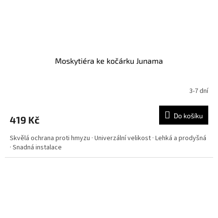
Moskytiéra ke kočárku Junama
3-7 dní
Do košíku
419 Kč
Skvělá ochrana proti hmyzu · Univerzální velikost · Lehká a prodyšná
· Snadná instalace