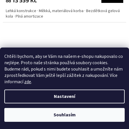
od
Lehká konstrukce · Měkká, materiálová korba · Bezdětková gelová
kola · Plná amortizace
Chtěli bychom, aby se Vám na našem e-shopu nakupovalo co
nejlépe. Proto naše stránka používá soubory cookies.
Budeme rádi, pokud s nimi budete souhlasit a umožníte nám
zprostředkovat Vám ještě lepší zážitek z nakupování.
Více
informací
zde
.
Nastavení
Souhlasím
Kočárek Junama Space V3 – Černá