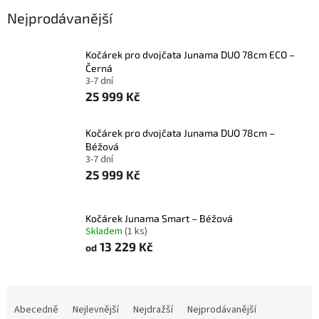
Nejprodávanější
Kočárek pro dvojčata Junama DUO 78cm ECO –
Černá
3-7 dní
25 999 Kč
Kočárek pro dvojčata Junama DUO 78cm –
Béžová
3-7 dní
25 999 Kč
Kočárek Junama Smart – Béžová
Skladem
(
1 ks
)
13 229 Kč
od
Ř
a
Abecedně
Nejlevnější
Nejdražší
Nejprodávanější