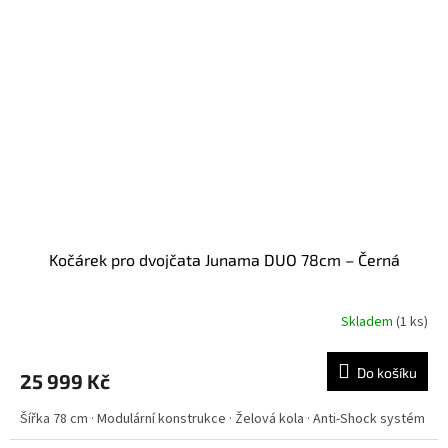
Kočárek pro dvojčata Junama DUO 78cm – Černá
Skladem
(
1 ks
)
Do košíku
25 999 Kč
Šířka 78 cm · Modulární konstrukce · Želová kola · Anti-Shock systém