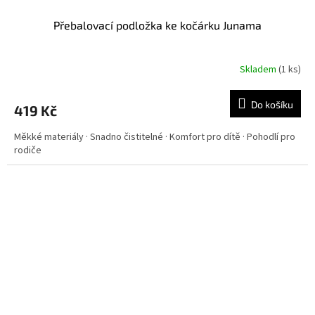
Přebalovací podložka ke kočárku Junama
Skladem
(
1 ks
)
Do košíku
419 Kč
Měkké materiály · Snadno čistitelné · Komfort pro dítě · Pohodlí pro
rodiče