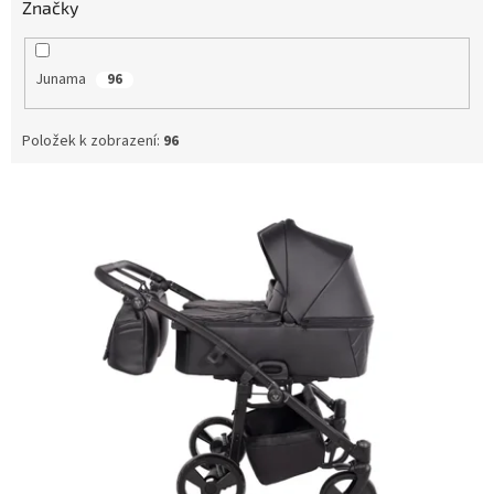
Značky
Junama
96
Položek k zobrazení:
96
V
ý
p
i
s
p
r
o
d
u
k
t
ů