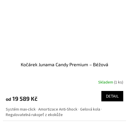
Kočárek Junama Candy Premium – Béžová
Skladem
(
1 ks
)
DETAIL
19 589 Kč
od
Systém max-click · Amortizace Anti-Shock · Gelová kola ·
Regulovatelná rukojeť z ekokůže