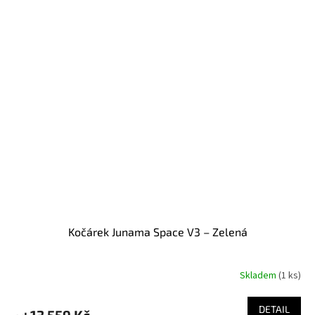
Kočárek Junama Space V3 – Zelená
Skladem
(
1 ks
)
DETAIL
13 559 Kč