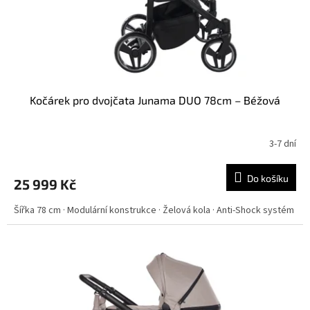
Kočárek pro dvojčata Junama DUO 78cm – Béžová
3-7 dní
Do košíku
25 999 Kč
Šířka 78 cm · Modulární konstrukce · Želová kola · Anti-Shock systém