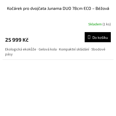
Kočárek pro dvojčata Junama DUO 78cm ECO – Béžová
Skladem
(
1 ks
)
Do košíku
25 999 Kč
Ekologická ekokůže · Gelová kola · Kompaktní skládání · 5bodové
pásy