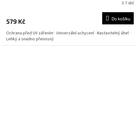
3-7 dní
Do košíku
579 Kč
Ochrana před UV zářením · Univerzální uchycení · Nastavitelný úhel ·
Lehký a snadno přenosný