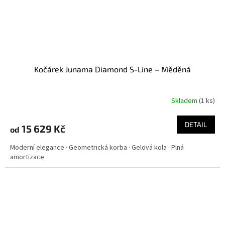
Kočárek Junama Diamond S-Line – Měděná
Skladem
(
1 ks
)
DETAIL
15 629 Kč
od
Moderní elegance · Geometrická korba · Gelová kola · Plná
amortizace