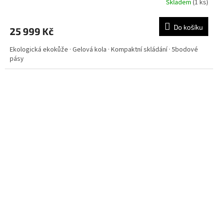
Skladem
(
1 ks
)
Do košíku
25 999 Kč
Ekologická ekokůže · Gelová kola · Kompaktní skládání · 5bodové
pásy