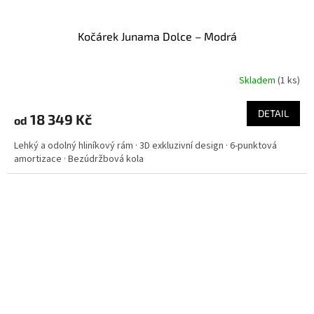
Kočárek Junama Dolce – Modrá
Skladem
(
1 ks
)
DETAIL
18 349 Kč
od
Lehký a odolný hliníkový rám · 3D exkluzivní design · 6-punktová
amortizace · Bezúdržbová kola