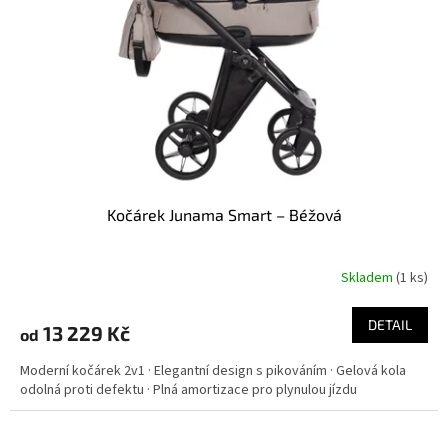
Kočárek Junama Smart – Béžová
Skladem
(
1 ks
)
DETAIL
13 229 Kč
od
Moderní kočárek 2v1 · Elegantní design s pikováním · Gelová kola
odolná proti defektu · Plná amortizace pro plynulou jízdu