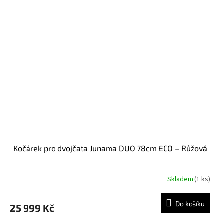
Kočárek pro dvojčata Junama DUO 78cm ECO – Růžová
Skladem
(
1 ks
)
Do košíku
25 999 Kč