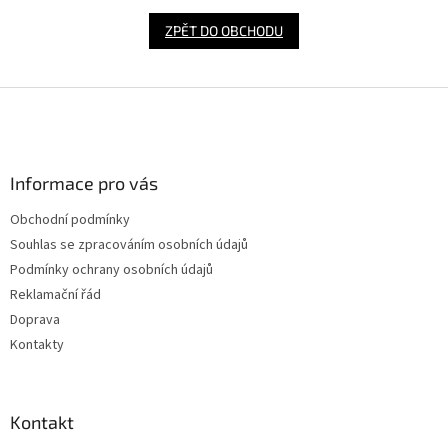
ZPĚT DO OBCHODU
Z
á
p
a
Informace pro vás
t
í
Obchodní podmínky
Souhlas se zpracováním osobních údajů
Podmínky ochrany osobních údajů
Reklamační řád
Doprava
Kontakty
Kontakt