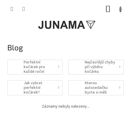
Přejít
NÁKUP
na
obsah
KOŠÍK
Blog
Perfektní
Nejčastější chyby
kočárek pro
při výběru
každé roční
kočárku
období
Jak vybrat
Kterou
perfektní
autosedačku
kočárek?
byste si měli
vybrat?
Záznamy nebyly nalezeny...