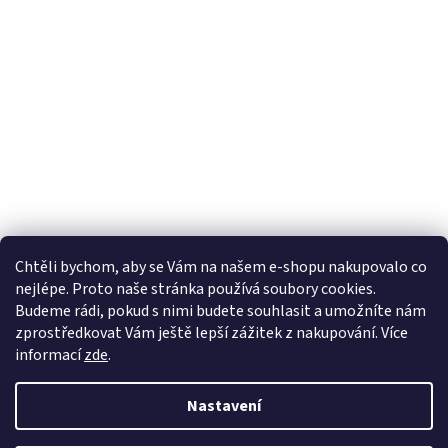
Chtěli bychom, aby se Vám na našem e-shopu nakupovalo co
nejlépe. Proto naše stránka používá soubory cookies.
Budeme rádi, pokud s nimi budete souhlasit a umožníte nám
zprostředkovat Vám ještě lepší zážitek z nakupování.
Více
informací
zde
.
Vytvořil Shoptet
Nastavení
Copyright 2026
Junama
. Všechna práva vyhrazena.