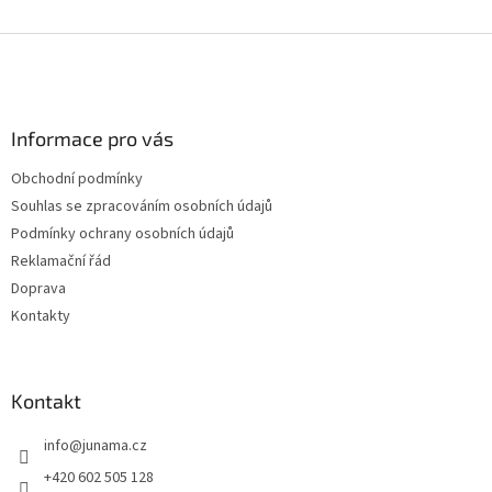
Z
á
p
a
Informace pro vás
t
í
Obchodní podmínky
Souhlas se zpracováním osobních údajů
Podmínky ochrany osobních údajů
Reklamační řád
Doprava
Kontakty
Kontakt
info
@
junama.cz
+420 602 505 128