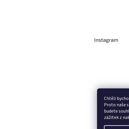
Instagram
Chtěli bycho
Proto naše s
budete souhl
Sledovat na
zážitek z na