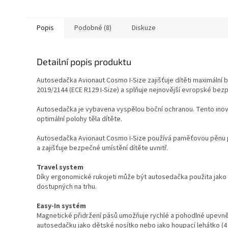
Popis
Podobné (8)
Diskuze
Detailní popis produktu
Autosedačka Avionaut Cosmo I-Size zajišťuje dítěti maximální b
2019/2144 (ECE R129 I-Size) a splňuje nejnovější evropské bez
Autosedačka je vybavena vyspělou boční ochranou. Tento inova
optimální polohy těla dítěte.
Autosedačka Avionaut Cosmo I-Size používá paměťovou pěnu 
a zajišťuje bezpečné umístění dítěte uvnitř.
Travel system
Díky ergonomické rukojeti může být autosedačka použita jako n
dostupných na trhu.
Easy-In systém
Magnetické přidržení pásů umožňuje rychlé a pohodlné upevněn
autosedačku jako dětské nosítko nebo jako houpací lehátko (4 