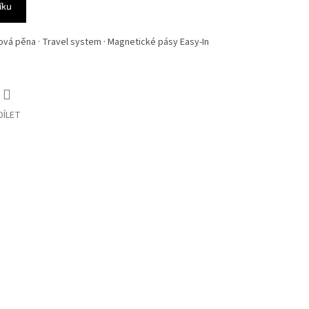
íku
ťová pěna · Travel system · Magnetické pásy Easy-In
DÍLET