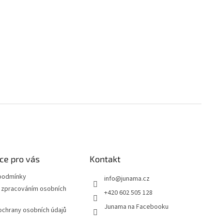
ce pro vás
Kontakt
podmínky
info
@
junama.cz
 zpracováním osobních
+420 602 505 128
Junama na Facebooku
chrany osobních údajů