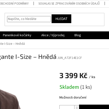
OBCHODNÍ PODMÍNKY
SOUHLAS SE ZPRACOVÁNÍM OSOBNÍCH ÚDAJŮ
HLEDAT
Panenkové kočárky
Akce / Výprodej
Blog
e I-Size – Hnědá
ante I-Size – Hnědá
JUN_A72F14E1CF
3 399 Kč
/ ks
Měrná
Skladem
(
1 ks
)
cena:
Možnosti doručení