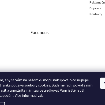
Reklamační
Doprava
Kontakty
Facebook
m, aby se Vám na našem e-shopu nakupovalo co nejlépe.
tránka používá soubory cookies. Budeme rádi, pokud s nimi
asit a umožníte nám zprostředkovat Vám ještě lepší
 Instagramu
kupování.
Více informací
zde
.