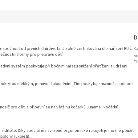
D
ezpečnost od prvních dnů života. Je plně certifikována dle nařízení EU č.
Ka
pečnostní normy pro přepravu dětí.
A
El
tivní systém poskytuje při bočním nárazu snížení přetížení a udržení
pokrytou měkkým, jemným čalouněním. Tím poskytuje maximální pohodlí
osič pro děti a připevní se na většinu kočárků Junama i kočárků
í dítěte. Díky speciálně navržené ergonomické rukojeti je možné použít
polohy rukojeti).