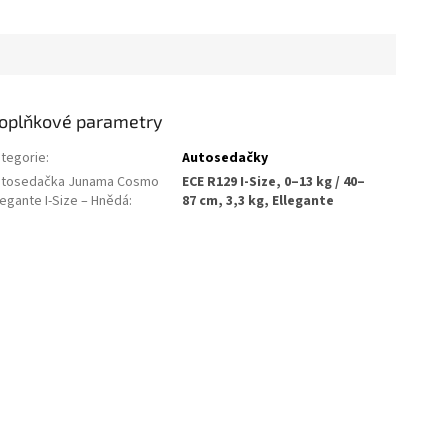
oplňkové parametry
tegorie
:
Autosedačky
utosedačka Junama Cosmo
ECE R129 I-Size, 0–13 kg / 40–
legante I-Size – Hnědá
:
87 cm, 3,3 kg, Ellegante