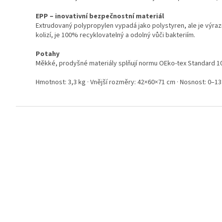
EPP – inovativní bezpečnostní materiál
Extrudovaný polypropylen vypadá jako polystyren, ale je výra
kolizí, je 100% recyklovatelný a odolný vůči bakteriím.
Potahy
Měkké, prodyšné materiály splňují normu OEko-tex Standard 10
Hmotnost: 3,3 kg · Vnější rozměry: 42×60×71 cm · Nosnost: 0–13
Z
á
p
a
t
í