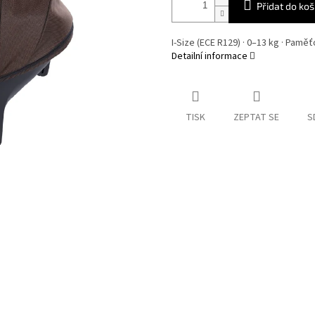
Přidat do koš
I-Size (ECE R129) · 0–13 kg · Pamě
Detailní informace
TISK
ZEPTAT SE
S