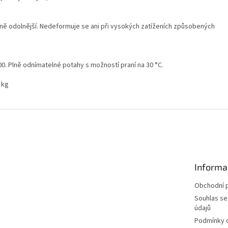
zně odolnější. Nedeformuje se ani při vysokých zatíženích způsobených
0. Plně odnímatelné potahy s možností praní na 30 °C.
 kg
Informa
Obchodní 
Souhlas se
údajů
Podmínky o