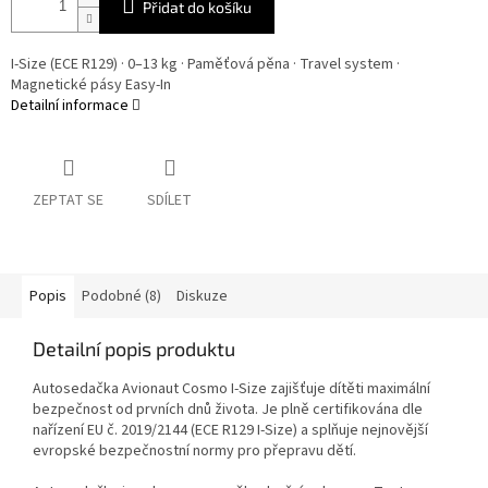
Přidat do košíku
I-Size (ECE R129) · 0–13 kg · Paměťová pěna · Travel system ·
Magnetické pásy Easy-In
Detailní informace
ZEPTAT SE
SDÍLET
Popis
Podobné (8)
Diskuze
Detailní popis produktu
Autosedačka Avionaut Cosmo I-Size zajišťuje dítěti maximální
bezpečnost od prvních dnů života. Je plně certifikována dle
nařízení EU č. 2019/2144 (ECE R129 I-Size) a splňuje nejnovější
evropské bezpečnostní normy pro přepravu dětí.