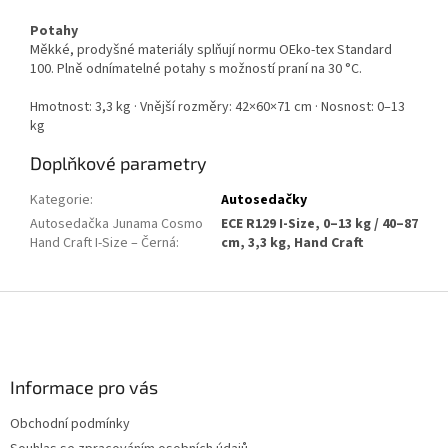
Potahy
Měkké, prodyšné materiály splňují normu OEko-tex Standard
100. Plně odnímatelné potahy s možností praní na 30 °C.
Hmotnost: 3,3 kg · Vnější rozměry: 42×60×71 cm · Nosnost: 0–13
kg
Doplňkové parametry
Kategorie
:
Autosedačky
Autosedačka Junama Cosmo
ECE R129 I-Size, 0–13 kg / 40–87
Hand Craft I-Size – Černá
:
cm, 3,3 kg, Hand Craft
Z
á
p
a
Informace pro vás
t
í
Obchodní podmínky