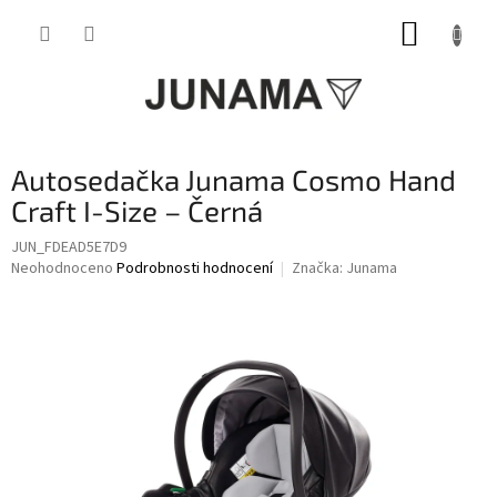
Přejít
NÁKUP
na
obsah
KOŠÍK
Autosedačka Junama Cosmo Hand
Craft I-Size – Černá
JUN_FDEAD5E7D9
Průměrné
Neohodnoceno
Podrobnosti hodnocení
Značka:
Junama
hodnocení
produktu
je
0,0
z
5
hvězdiček.