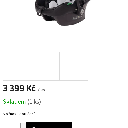
3 399 Kč
/ ks
Měrná
Skladem
(
1 ks
)
cena:
Možnosti doručení