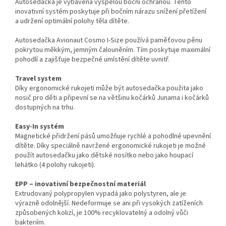
Autosedačka je vybavena vyspělou boční ochranou. Tento
inovativní systém poskytuje při bočním nárazu snížení přetížení
a udržení optimální polohy těla dítěte.
Autosedačka Avionaut Cosmo I-Size používá paměťovou pěnu
pokrytou měkkým, jemným čalouněním. Tím poskytuje maximální
pohodlí a zajišťuje bezpečné umístění dítěte uvnitř.
Travel system
Díky ergonomické rukojeti může být autosedačka použita jako
nosič pro děti a připevní se na většinu kočárků Junama i kočárků
dostupných na trhu.
Easy-In systém
Magnetické přidržení pásů umožňuje rychlé a pohodlné upevnění
dítěte. Díky speciálně navržené ergonomické rukojeti je možné
použít autosedačku jako dětské nosítko nebo jako houpací
lehátko (4 polohy rukojeti).
EPP – inovativní bezpečnostní materiál
Extrudovaný polypropylen vypadá jako polystyren, ale je
výrazně odolnější. Nedeformuje se ani při vysokých zatíženích
způsobených kolizí, je 100% recyklovatelný a odolný vůči
bakteriím.