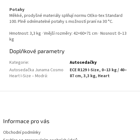
Potahy
Měkké, prodyšné materiály splňují normu OEko-tex Standard
100. Plně odnímatelné potahy s možností praní na 30 °C.
Hmotnost: 3,3 kg · Vnější rozměry: 42×60×71 cm · Nosnost: 0–13
kg
Doplňkové parametry
Kategorie
:
Autosedačky
Autosedačka Junama Cosmo
ECE R129 I-Size, 0–13 kg / 40–
Heart I-Size – Modrá
:
87 cm, 3,3 kg, Heart
Z
á
p
a
Informace pro vás
t
í
Obchodní podmínky