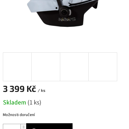
3 399 Kč
/ ks
Měrná
Skladem
(
1 ks
)
cena:
Možnosti doručení