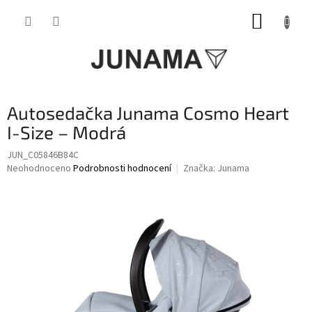
Přejít
NÁKUP
na
obsah
KOŠÍK
Autosedačka Junama Cosmo Heart
I-Size – Modrá
JUN_C05846B84C
Průměrné
Neohodnoceno
Podrobnosti hodnocení
Značka:
Junama
hodnocení
produktu
je
0,0
z
5
hvězdiček.