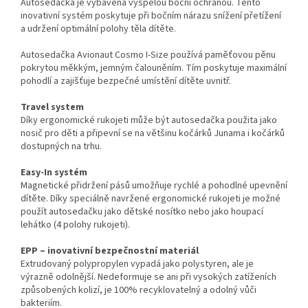
Autosedačka je vybavena vyspělou boční ochranou. Tento
inovativní systém poskytuje při bočním nárazu snížení přetížení
a udržení optimální polohy těla dítěte.
Autosedačka Avionaut Cosmo I-Size používá paměťovou pěnu
pokrytou měkkým, jemným čalouněním. Tím poskytuje maximální
pohodlí a zajišťuje bezpečné umístění dítěte uvnitř.
Travel system
Díky ergonomické rukojeti může být autosedačka použita jako
nosič pro děti a připevní se na většinu kočárků Junama i kočárků
dostupných na trhu.
Easy-In systém
Magnetické přidržení pásů umožňuje rychlé a pohodlné upevnění
dítěte. Díky speciálně navržené ergonomické rukojeti je možné
použít autosedačku jako dětské nosítko nebo jako houpací
lehátko (4 polohy rukojeti).
EPP – inovativní bezpečnostní materiál
Extrudovaný polypropylen vypadá jako polystyren, ale je
výrazně odolnější. Nedeformuje se ani při vysokých zatíženích
způsobených kolizí, je 100% recyklovatelný a odolný vůči
bakteriím.