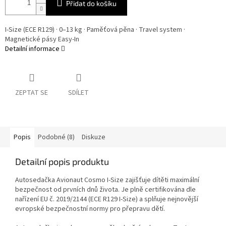
Přidat do košíku
I-Size (ECE R129) · 0–13 kg · Paměťová pěna · Travel system ·
Magnetické pásy Easy-In
Detailní informace
ZEPTAT SE
SDÍLET
Popis
Podobné (8)
Diskuze
Detailní popis produktu
Autosedačka Avionaut Cosmo I-Size zajišťuje dítěti maximální
bezpečnost od prvních dnů života. Je plně certifikována dle
nařízení EU č. 2019/2144 (ECE R129 I-Size) a splňuje nejnovější
evropské bezpečnostní normy pro přepravu dětí.