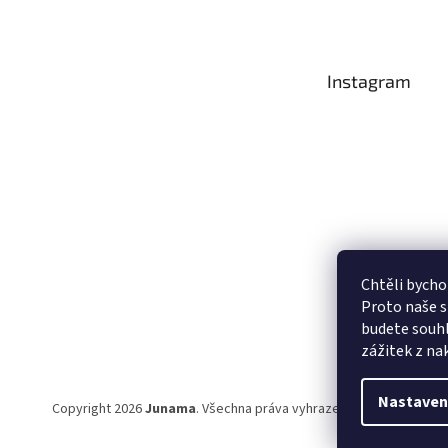
Instagram
Chtěli bycho
Proto naše s
budete souhl
Sledovat na
zážitek z na
Nastaven
Copyright 2026
Junama
. Všechna práva vyhrazena.