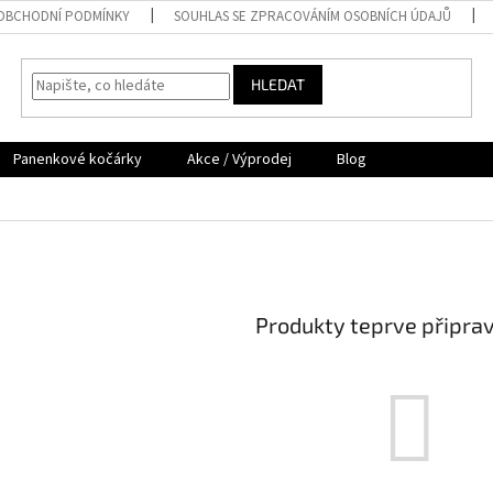
OBCHODNÍ PODMÍNKY
SOUHLAS SE ZPRACOVÁNÍM OSOBNÍCH ÚDAJŮ
HLEDAT
Panenkové kočárky
Akce / Výprodej
Blog
Produkty teprve připra