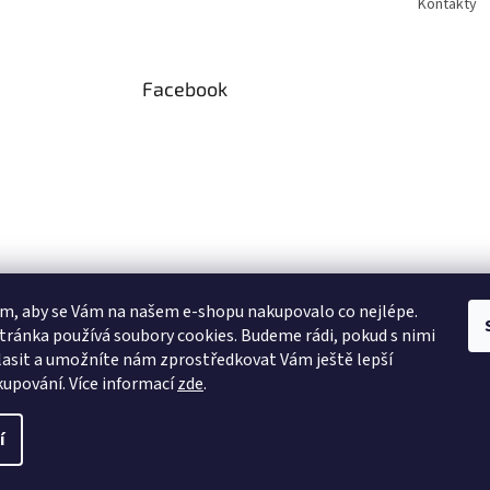
Kontakty
Facebook
m, aby se Vám na našem e-shopu nakupovalo co nejlépe.
tránka používá soubory cookies. Budeme rádi, pokud s nimi
asit a umožníte nám zprostředkovat Vám ještě lepší
 Instagramu
kupování.
Více informací
zde
.
í