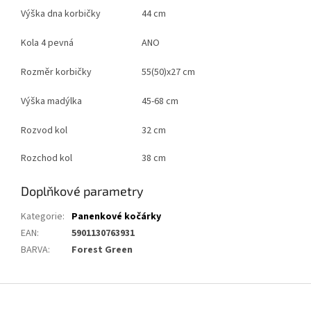
Výška dna korbičky
44 cm
Kola 4 pevná
ANO
Rozměr korbičky
55(50)x27 cm
Výška madýlka
45-68 cm
Rozvod kol
32 cm
Rozchod kol
38 cm
Doplňkové parametry
Kategorie
:
Panenkové kočárky
EAN
:
5901130763931
BARVA
:
Forest Green
Z
á