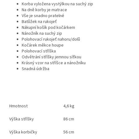
Korba vyložena vystýlkou na suchý zip
Na dně korby je matrace
Vše je snadno pratelné
Batůžek na rukojeť
Nákupní košík pod kočárkem
Nánožník na suchý zip
Polohovací rukojeť nahoru/dolů
Kočárek měkce houpe
Polohovací stříška
Odvětrání stříšky jemnou síťkou
Krásný vzor na stříšce a nánožníku
Snadná údržba
Hmotnost
4,6 kg
Výška stříšky
86 cm
Výška korbičky
56 cm