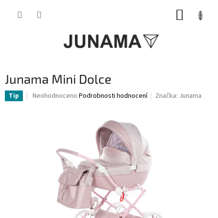
Přejít
NÁKUP
na
obsah
KOŠÍK
Junama Mini Dolce
Průměrné
Neohodnoceno
Podrobnosti hodnocení
Značka:
Junama
Tip
hodnocení
produktu
je
0,0
z
5
hvězdiček.