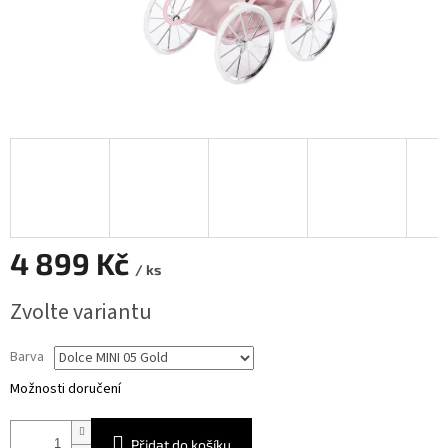
4 899 Kč
/ ks
Měrná
Zvolte variantu
cena:
Barva
Možnosti doručení
Přidat do košíku