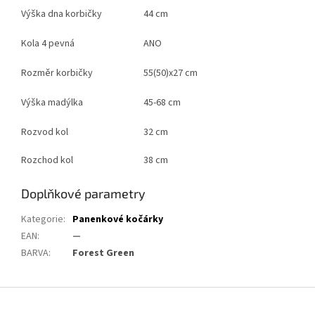
Výška dna korbičky
44 cm
Kola 4 pevná
ANO
Rozměr korbičky
55(50)x27 cm
Výška madýlka
45-68 cm
Rozvod kol
32 cm
Rozchod kol
38 cm
Doplňkové parametry
Kategorie
:
Panenkové kočárky
EAN
:
—
BARVA
:
Forest Green
Z
á