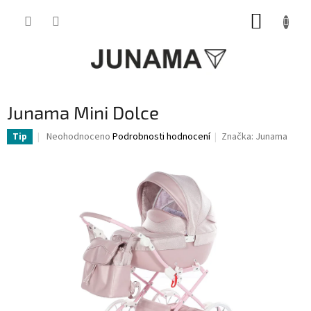
Přejít
NÁKUP
na
obsah
KOŠÍK
Junama Mini Dolce
Průměrné
Neohodnoceno
Podrobnosti hodnocení
Značka:
Junama
Tip
hodnocení
produktu
je
0,0
z
5
hvězdiček.