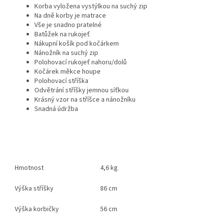
Korba vyložena vystýlkou na suchý zip
Na dně korby je matrace
Vše je snadno pratelné
Batůžek na rukojeť
Nákupní košík pod kočárkem
Nánožník na suchý zip
Polohovací rukojeť nahoru/dolů
Kočárek měkce houpe
Polohovací stříška
Odvětrání stříšky jemnou síťkou
Krásný vzor na stříšce a nánožníku
Snadná údržba
Hmotnost
4,6 kg
Výška stříšky
86 cm
Výška korbičky
56 cm