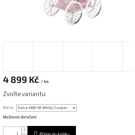
4 899 Kč
/ ks
Měrná
Zvolte variantu
cena:
Barva
Možnosti doručení
Přidat do košíku