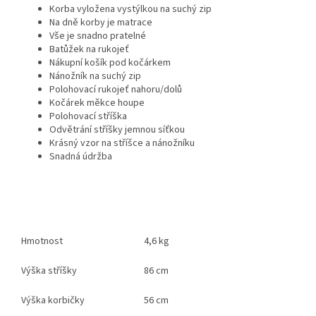
Korba vyložena vystýlkou na suchý zip
Na dně korby je matrace
Vše je snadno pratelné
Batůžek na rukojeť
Nákupní košík pod kočárkem
Nánožník na suchý zip
Polohovací rukojeť nahoru/dolů
Kočárek měkce houpe
Polohovací stříška
Odvětrání stříšky jemnou síťkou
Krásný vzor na stříšce a nánožníku
Snadná údržba
Hmotnost
4,6 kg
Výška stříšky
86 cm
Výška korbičky
56 cm