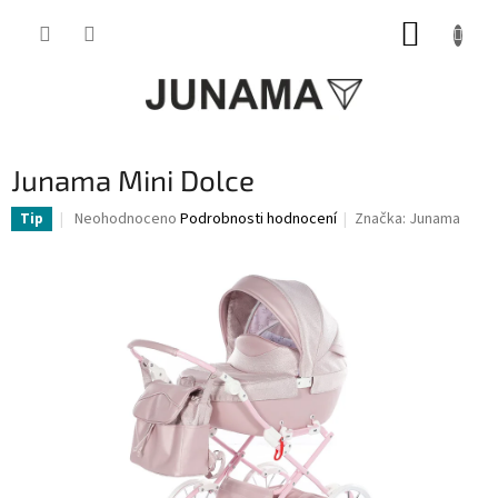
Přejít
NÁKUP
na
obsah
KOŠÍK
Junama Mini Dolce
Průměrné
Neohodnoceno
Podrobnosti hodnocení
Značka:
Junama
Tip
hodnocení
produktu
je
0,0
z
5
hvězdiček.