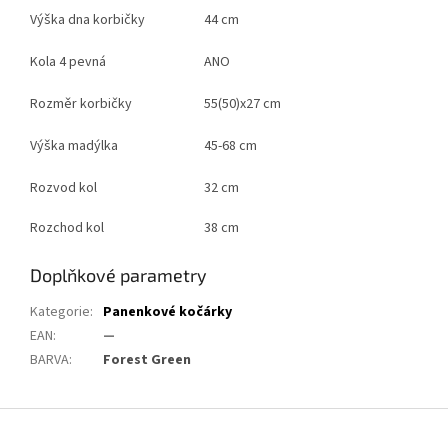
Výška dna korbičky
44 cm
Kola 4 pevná
ANO
Rozměr korbičky
55(50)x27 cm
Výška madýlka
45-68 cm
Rozvod kol
32 cm
Rozchod kol
38 cm
Doplňkové parametry
Kategorie
:
Panenkové kočárky
EAN
:
—
BARVA
:
Forest Green
Z
á