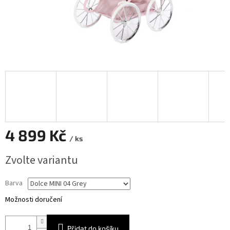
4 899 Kč
/ ks
Měrná
Zvolte variantu
cena:
Barva
Možnosti doručení
Přidat do košíku