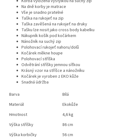
Korba vyložena vystýlkou na suchý zip
Na dně korby je matrace
Vše je snadno pratelné
Taška na rukojeť na zip
Taška zavěšená na rukojeť na druky
Tašku lze nosit jako cross body kabelku
Nákupník košík pod kočárkem
Nánožník na suchý zip
Polohovací rukojeť nahoru/dolů
Kočárek měkne houpe
Polohovací stříška
Odvětrání stříšky jemnou síťkou
Krásný vzor na stříšce a nánožníku
Kočárek je vyroben z EKO kůže
Snadná údržba
Barva
Bílá
Materiál
Ekokůže
Hmotnost
4,6 kg
Výška stříšky
86 cm
Výška korbičky
56 cm