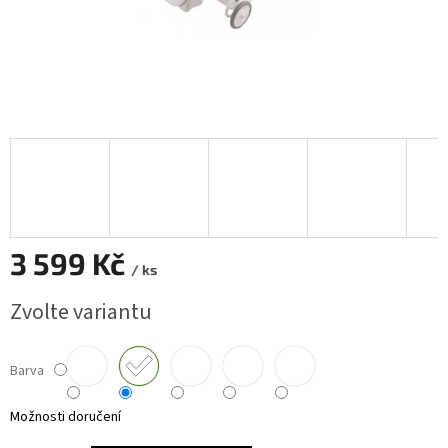
3 599 Kč
/ ks
Měrná
Zvolte variantu
cena:
Barva
Možnosti doručení