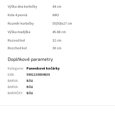
Výška dna korbičky
44 cm
Kola 4 pevná
ANO
Rozměr korbičky
55(50)x27 cm
Výška madýlka
45-68 cm
Rozvod kol
32 cm
Rozchod kol
38 cm
Doplňkové parametry
Kategorie
:
Panenkové kočárky
EAN
:
5901130804030
BARVA
:
Bílá
BARVA
:
Bílá
BARVIČKY
:
Bílá
Z
á