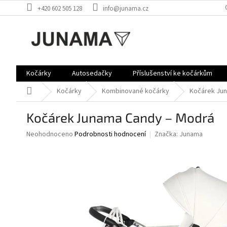
Přejít
+420 602 505 128
info@junama.cz
na
obsah
Kočárky
Autosedačky
Příslušenství ke kočárkům
Domů
Kočárky
Kombinované kočárky
Kočárek Ju
Kočárek Junama Candy – Modrá
Průměrné
Neohodnoceno
Podrobnosti hodnocení
Značka:
Junama
hodnocení
produktu
je
0,0
z
5
hvězdiček.