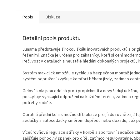
Popis
Diskuze
Detailní popis produktu
Junama představuje širokou škálu inovativních produktů s ori
řešeními. Značka je určena pro zákazníky, kteří si cení moderno
Pečlivost v detailech a neustálé hledání dokonalých projektů, in
Systém max-click umožňuje rychlou a bezpečnou montáž jednotl
systém odpružení zvyšuje komfort během jízdy, zatímco centrá
Gelová kola jsou odolná proti propíchnutí a nevyžadují údržbu, c
poskytuje vynikající odpružení na každém terénu, zatímco reg
potřeby rodiče.
Obratná přední kola s možností blokace pro jízdu rovně zajišť
sedačky a autosedačky směrem dopředu nebo dozadu, což posky
Víceúrovňová regulace stříšky v korbě a sportovní sedačce chr
zajišťuje pohodlný spánek pro dítě, zatímco regulovatelné, 5