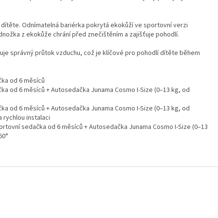
dítěte. Odnímatelná bariérka pokrytá ekokůží ve sportovní verzi
nožka z ekokůže chrání před znečištěním a zajišťuje pohodlí.
ťuje správný průtok vzduchu, což je klíčové pro pohodlí dítěte během
čka od 6 měsíců
čka od 6 měsíců + Autosedačka Junama Cosmo I-Size (0–13 kg, od
čka od 6 měsíců + Autosedačka Junama Cosmo I-Size (0–13 kg, od
 rychlou instalaci
ortovní sedačka od 6 měsíců + Autosedačka Junama Cosmo I-Size (0–13
60°