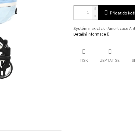
Přidat do koš
Systém max-click · Amortizace Ant
Detailní informace
TISK
ZEPTAT SE
S