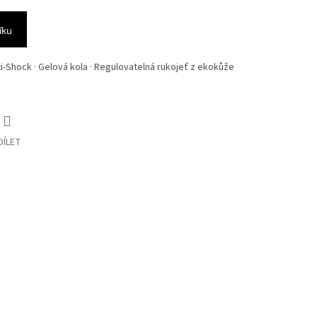
íku
i-Shock · Gelová kola · Regulovatelná rukojeť z ekokůže
DÍLET