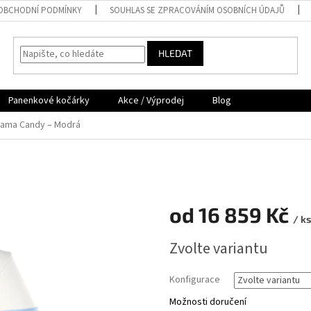
OBCHODNÍ PODMÍNKY
SOUHLAS SE ZPRACOVÁNÍM OSOBNÍCH ÚDAJŮ
HLEDAT
Panenkové kočárky
Akce / Výprodej
Blog
nama Candy – Modrá
od
16 859 Kč
/ ks
Měrná
Zvolte variantu
cena:
Konfigurace
Možnosti doručení