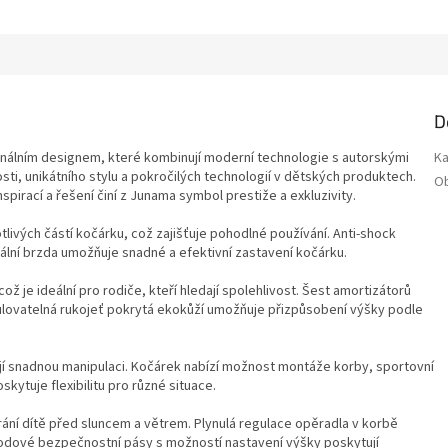
D
ginálním designem, které kombinují moderní technologie s autorskými
Ka
sti, unikátního stylu a pokročilých technologií v dětských produktech.
O
spirací a řešení činí z Junama symbol prestiže a exkluzivity.
ivých částí kočárku, což zajišťuje pohodlné používání. Anti-shock
lní brzda umožňuje snadné a efektivní zastavení kočárku.
ož je ideální pro rodiče, kteří hledají spolehlivost. Šest amortizátorů
ulovatelná rukojeť pokrytá ekokůží umožňuje přizpůsobení výšky podle
ují snadnou manipulaci. Kočárek nabízí možnost montáže korby, sportovní
tuje flexibilitu pro různé situace.
ání dítě před sluncem a větrem. Plynulá regulace opěradla v korbě
bodové bezpečnostní pásy s možností nastavení výšky poskytují