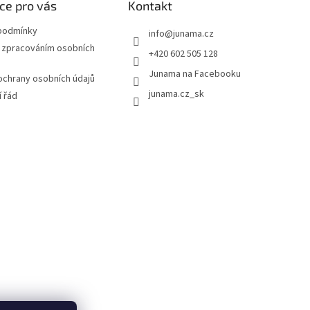
ce pro vás
Kontakt
podmínky
info
@
junama.cz
 zpracováním osobních
+420 602 505 128
Junama na Facebooku
chrany osobních údajů
junama.cz_sk
 řád