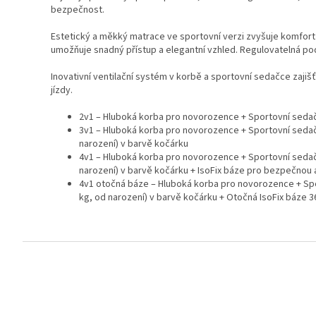
bezpečnost.
Estetický a měkký matrace ve sportovní verzi zvyšuje komfort 
umožňuje snadný přístup a elegantní vzhled. Regulovatelná pod
Inovativní ventilační systém v korbě a sportovní sedačce zajiš
jízdy.
2v1 – Hluboká korba pro novorozence + Sportovní seda
3v1 – Hluboká korba pro novorozence + Sportovní seda
narození) v barvě kočárku
4v1 – Hluboká korba pro novorozence + Sportovní seda
narození) v barvě kočárku + IsoFix báze pro bezpečnou a
4v1 otočná báze – Hluboká korba pro novorozence + Sp
kg, od narození) v barvě kočárku + Otočná IsoFix báze 3
Z
á
p
a
t