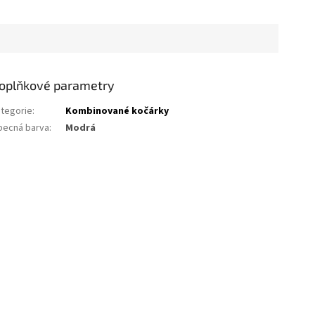
oplňkové parametry
tegorie
:
Kombinované kočárky
becná barva
:
Modrá