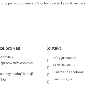
á korba pro novorozence + Sportovní sedačka od 6 měsíců +
ce pro vás
Kontakt
podmínky
info
@
junama.cz
 zpracováním osobních
+420 602 505 128
Junama na Facebooku
chrany osobních údajů
junama.cz_sk
 řád