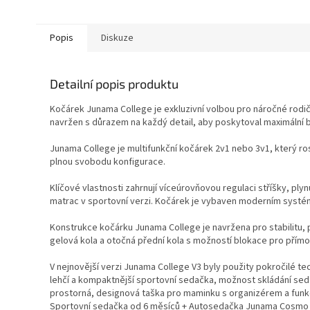
Popis
Diskuze
Detailní popis produktu
Kočárek Junama College je exkluzivní volbou pro náročné rodiče
navržen s důrazem na každý detail, aby poskytoval maximální b
Junama College je multifunkční kočárek 2v1 nebo 3v1, který ro
plnou svobodu konfigurace.
Klíčové vlastnosti zahrnují víceúrovňovou regulaci stříšky, p
matrac v sportovní verzi. Kočárek je vybaven moderním systé
Konstrukce kočárku Junama College je navržena pro stabilitu,
gelová kola a otočná přední kola s možností blokace pro přímou
V nejnovější verzi Junama College V3 byly použity pokročilé te
lehčí a kompaktnější sportovní sedačka, možnost skládání sedač
prostorná, designová taška pro maminku s organizérem a funkc
Sportovní sedačka od 6 měsíců + Autosedačka Junama Cosmo I-