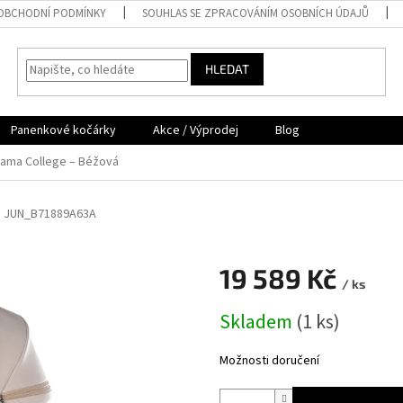
OBCHODNÍ PODMÍNKY
SOUHLAS SE ZPRACOVÁNÍM OSOBNÍCH ÚDAJŮ
HLEDAT
Panenkové kočárky
Akce / Výprodej
Blog
ama College – Béžová
á
JUN_B71889A63A
19 589 Kč
/ ks
Měrná
Skladem
(
1 ks
)
cena:
Možnosti doručení