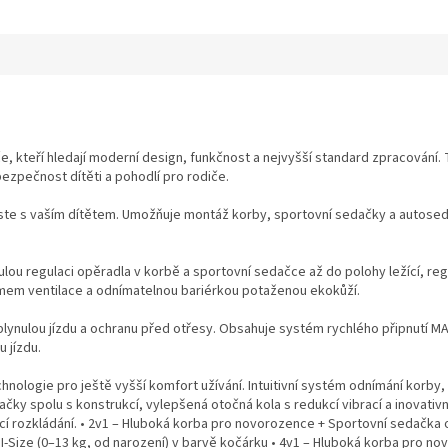
, kteří hledají moderní design, funkčnost a nejvyšší standard zpracování. T
ezpečnost dítěti a pohodlí pro rodiče.
ste s vaším dítětem. Umožňuje montáž korby, sportovní sedačky a autosedačk
lynulou regulaci opěradla v korbě a sportovní sedačce až do polohy ležící,
mem ventilace a odnímatelnou bariérkou potaženou ekokůží.
 plynulou jízdu a ochranu před otřesy. Obsahuje systém rychlého připnutí 
 jízdu.
chnologie pro ještě vyšší komfort užívání. Intuitivní systém odnímání korb
ky spolu s konstrukcí, vylepšená otočná kola s redukcí vibrací a inovativní
í rozkládání. • 2v1 – Hluboká korba pro novorozence + Sportovní sedačka 
Size (0–13 kg, od narození) v barvě kočárku • 4v1 – Hluboká korba pro n