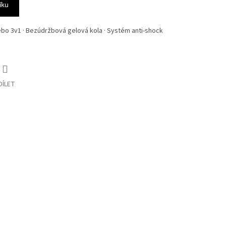
íku
ebo 3v1 · Bezúdržbová gelová kola · Systém anti-shock
DÍLET