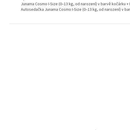
Junama Cosmo I-Size (0–13 kg, od narození) v barvě kočárku +
Autosedačka Junama Cosmo I-Size (0–13 kg, od narození) v bar
Z
á
p
a
t
í