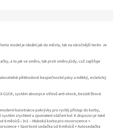
ento model je ideální jak do města, tak na náročnější terén. Je
y, a to jak ve směru, tak proti směru jízdy, což zajišťuje
 regulovatelné pětibodové bezpečnostní pásy a měkký, estetický
MAX-CLICK, systém absorpce otřesů anti-shock, bezúdržbová
y, moderní konstrukce pokrývky pro rychlý přístup do korby,
 systém zrychlení a zpomalení otáčení kol. K dispozici je také
od 6 měsíců • 3v1 – Hluboká korba pro novorozence +
ovorozence + Sportovní sedačka od 6 měsíců + Autosedačka