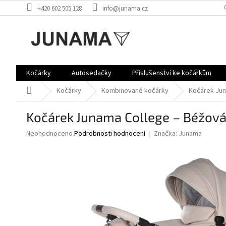
Přejít
+420 602 505 128
info@junama.cz
na
obsah
Kočárky
Autosedačky
Příslušenství ke kočárkům
Domů
Kočárky
Kombinované kočárky
Kočárek Jun
Kočárek Junama College – Béžov
Průměrné
Neohodnoceno
Podrobnosti hodnocení
Značka:
Junama
hodnocení
produktu
je
0,0
z
5
hvězdiček.