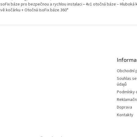
 IsoFix báze pro bezpečnou a rychlou instalaci • 4v1 otočná báze – Hlubok
vě kočárku + Otočná IsoFix báze 360°
Informa
Obchodní 
Souhlas se
údajů
Podmínky o
Reklamační
Doprava
Kontakty