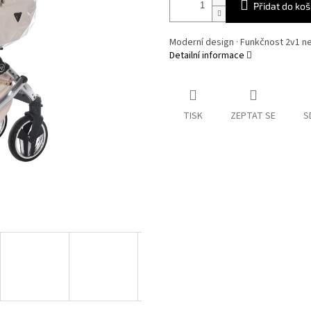
Přidat do koš
Moderní design · Funkčnost 2v1 n
Detailní informace
TISK
ZEPTAT SE
S