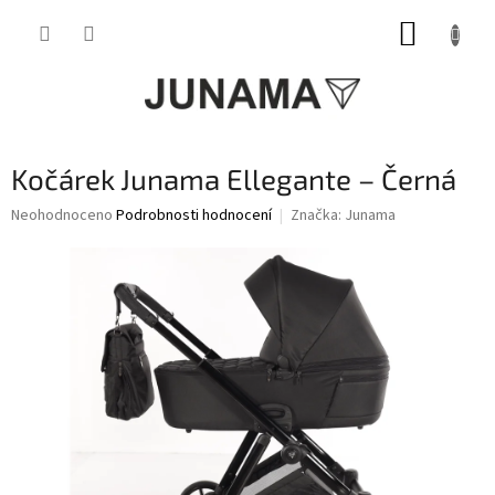
Přejít
NÁKUP
na
obsah
KOŠÍK
Kočárek Junama Ellegante – Černá
Průměrné
Neohodnoceno
Podrobnosti hodnocení
Značka:
Junama
hodnocení
produktu
je
0,0
z
5
hvězdiček.