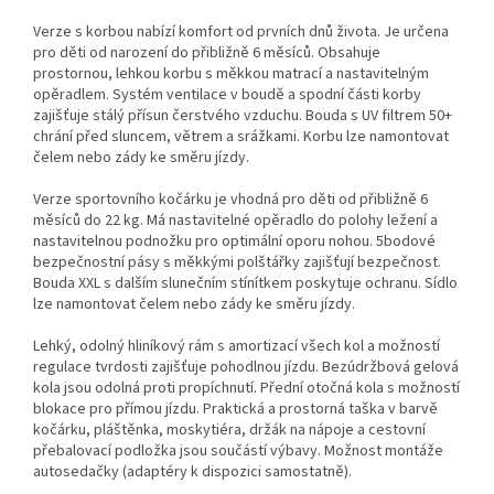
Verze s korbou nabízí komfort od prvních dnů života. Je určena
pro děti od narození do přibližně 6 měsíců. Obsahuje
prostornou, lehkou korbu s měkkou matrací a nastavitelným
opěradlem. Systém ventilace v boudě a spodní části korby
zajišťuje stálý přísun čerstvého vzduchu. Bouda s UV filtrem 50+
chrání před sluncem, větrem a srážkami. Korbu lze namontovat
čelem nebo zády ke směru jízdy.
Verze sportovního kočárku je vhodná pro děti od přibližně 6
měsíců do 22 kg. Má nastavitelné opěradlo do polohy ležení a
nastavitelnou podnožku pro optimální oporu nohou. 5bodové
bezpečnostní pásy s měkkými polštářky zajišťují bezpečnost.
Bouda XXL s dalším slunečním stínítkem poskytuje ochranu. Sídlo
lze namontovat čelem nebo zády ke směru jízdy.
Lehký, odolný hliníkový rám s amortizací všech kol a možností
regulace tvrdosti zajišťuje pohodlnou jízdu. Bezúdržbová gelová
kola jsou odolná proti propíchnutí. Přední otočná kola s možností
blokace pro přímou jízdu. Praktická a prostorná taška v barvě
kočárku, pláštěnka, moskytiéra, držák na nápoje a cestovní
přebalovací podložka jsou součástí výbavy. Možnost montáže
autosedačky (adaptéry k dispozici samostatně).