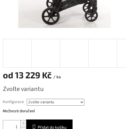
od
13 229 Kč
/ ks
Měrná
Zvolte variantu
cena:
Konfigurace
Možnosti doručení
Přidat do košíku