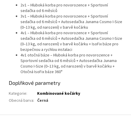
2v1 – Hluboká korba pro novorozence + Sportovní
sedačka od 6 měsíců
3v1 – Hluboká korba pro novorozence + Sportovní
sedačka od 6 měsíců + Autosedačka Junama Cosmo I-Size
(0–13 kg, od narození) v barvě kočárku
4v1 – Hluboká korba pro novorozence + Sportovní
sedačka od 6 měsíců + Autosedačka Junama Cosmo I-Size
(0–13 kg, od narození) v barvě kočárku + IsoFix báze pro
bezpečnou a rychlou instalaci
4v1 otočná báze – Hluboká korba pro novorozence +
Sportovní sedačka od 6 měsíců + Autosedačka Junama
Cosmo I-Size (0–13 kg, od narození) v barvě kočárku +
Otočná IsoFix báze 360°
Doplňkové parametry
Kategorie
:
Kombinované kočárky
Obecná barva
:
Černá
Z
á
p