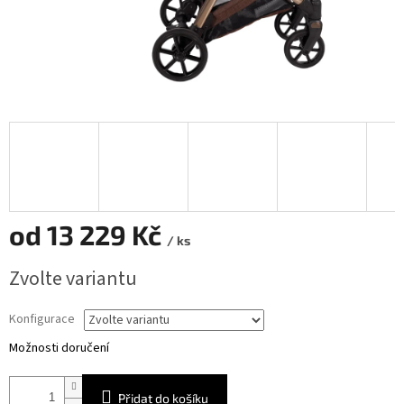
od
13 229 Kč
/ ks
Měrná
Zvolte variantu
cena:
Konfigurace
Možnosti doručení
Přidat do košíku