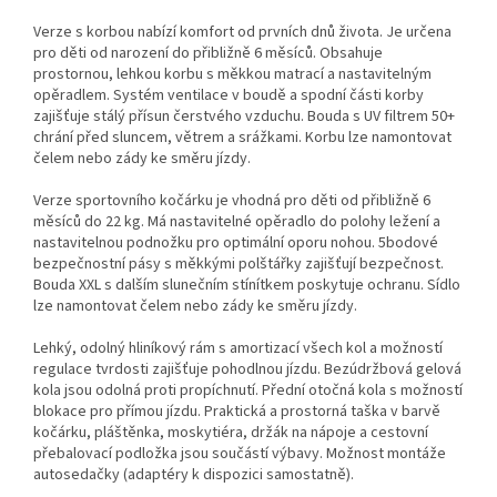
Verze s korbou nabízí komfort od prvních dnů života. Je určena
pro děti od narození do přibližně 6 měsíců. Obsahuje
prostornou, lehkou korbu s měkkou matrací a nastavitelným
opěradlem. Systém ventilace v boudě a spodní části korby
zajišťuje stálý přísun čerstvého vzduchu. Bouda s UV filtrem 50+
chrání před sluncem, větrem a srážkami. Korbu lze namontovat
čelem nebo zády ke směru jízdy.
Verze sportovního kočárku je vhodná pro děti od přibližně 6
měsíců do 22 kg. Má nastavitelné opěradlo do polohy ležení a
nastavitelnou podnožku pro optimální oporu nohou. 5bodové
bezpečnostní pásy s měkkými polštářky zajišťují bezpečnost.
Bouda XXL s dalším slunečním stínítkem poskytuje ochranu. Sídlo
lze namontovat čelem nebo zády ke směru jízdy.
Lehký, odolný hliníkový rám s amortizací všech kol a možností
regulace tvrdosti zajišťuje pohodlnou jízdu. Bezúdržbová gelová
kola jsou odolná proti propíchnutí. Přední otočná kola s možností
blokace pro přímou jízdu. Praktická a prostorná taška v barvě
kočárku, pláštěnka, moskytiéra, držák na nápoje a cestovní
přebalovací podložka jsou součástí výbavy. Možnost montáže
autosedačky (adaptéry k dispozici samostatně).