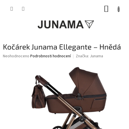
Přejít
NÁKUP
na
obsah
KOŠÍK
Kočárek Junama Ellegante – Hnědá
Průměrné
Neohodnoceno
Podrobnosti hodnocení
Značka:
Junama
hodnocení
produktu
je
0,0
z
5
hvězdiček.