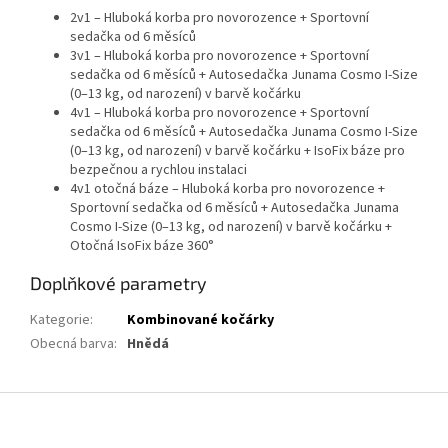
2v1 – Hluboká korba pro novorozence + Sportovní
sedačka od 6 měsíců
3v1 – Hluboká korba pro novorozence + Sportovní
sedačka od 6 měsíců + Autosedačka Junama Cosmo I-Size
(0–13 kg, od narození) v barvě kočárku
4v1 – Hluboká korba pro novorozence + Sportovní
sedačka od 6 měsíců + Autosedačka Junama Cosmo I-Size
(0–13 kg, od narození) v barvě kočárku + IsoFix báze pro
bezpečnou a rychlou instalaci
4v1 otočná báze – Hluboká korba pro novorozence +
Sportovní sedačka od 6 měsíců + Autosedačka Junama
Cosmo I-Size (0–13 kg, od narození) v barvě kočárku +
Otočná IsoFix báze 360°
Doplňkové parametry
Kategorie
:
Kombinované kočárky
Obecná barva
:
Hnědá
Z
á
p