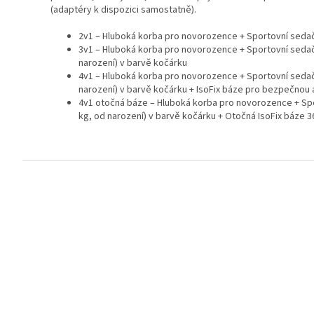
(adaptéry k dispozici samostatně).
2v1 – Hluboká korba pro novorozence + Sportovní seda
3v1 – Hluboká korba pro novorozence + Sportovní seda
narození) v barvě kočárku
4v1 – Hluboká korba pro novorozence + Sportovní seda
narození) v barvě kočárku + IsoFix báze pro bezpečnou a
4v1 otočná báze – Hluboká korba pro novorozence + Sp
kg, od narození) v barvě kočárku + Otočná IsoFix báze 3
Z
á
p
a
t
í