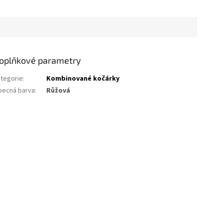
oplňkové parametry
tegorie
:
Kombinované kočárky
becná barva
:
Růžová