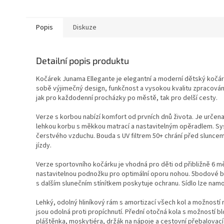
Popis
Diskuze
Detailní popis produktu
Kočárek Junama Ellegante je elegantní a moderní dětský kočáre
sobě výjimečný design, funkčnost a vysokou kvalitu zpracován
jak pro každodenní procházky po městě, tak pro delší cesty.
Verze s korbou nabízí komfort od prvních dnů života. Je určena
lehkou korbu s měkkou matrací a nastavitelným opěradlem. Syst
čerstvého vzduchu. Bouda s UV filtrem 50+ chrání před slunc
jízdy.
Verze sportovního kočárku je vhodná pro děti od přibližně 6 m
nastavitelnou podnožku pro optimální oporu nohou. 5bodové b
s dalším slunečním stínítkem poskytuje ochranu. Sídlo lze nam
Lehký, odolný hliníkový rám s amortizací všech kol a možností 
jsou odolná proti propíchnutí. Přední otočná kola s možností b
pláštěnka, moskytiéra, držák na nápoje a cestovní přebalova