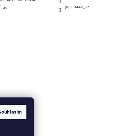
chrany osobních údajů
junama.cz_sk
 řád
Souhlasím