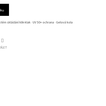
íku
tém skládání klik-klak · UV 50+ ochrana · Gelová kola
DÍLET