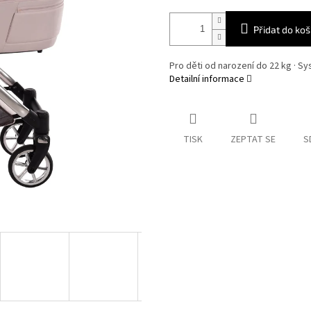
Přidat do koš
Pro děti od narození do 22 kg · Sys
Detailní informace
TISK
ZEPTAT SE
S