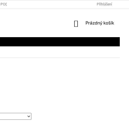
PODMÍNKY OCHRANY OSOBNÍCH ÚDAJŮ
REKLAMAČNÍ ŘÁD
Přihlášení
DOPRAV
NÁKUPNÍ
Prázdný košík
KOŠÍK