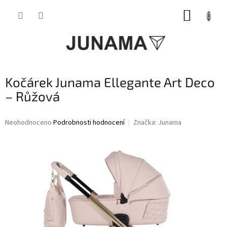
Přejít
NÁKUP
na
obsah
KOŠÍK
Kočárek Junama Ellegante Art Deco
– Růžová
Průměrné
Neohodnoceno
Podrobnosti hodnocení
Značka:
Junama
hodnocení
produktu
je
0,0
z
5
hvězdiček.