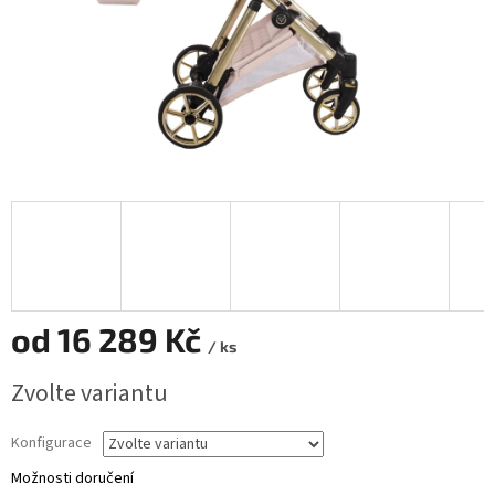
od
16 289 Kč
/ ks
Měrná
Zvolte variantu
cena:
Konfigurace
Možnosti doručení