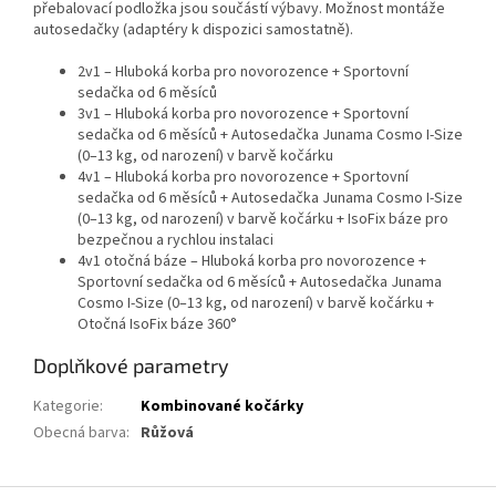
přebalovací podložka jsou součástí výbavy. Možnost montáže
autosedačky (adaptéry k dispozici samostatně).
2v1 – Hluboká korba pro novorozence + Sportovní
sedačka od 6 měsíců
3v1 – Hluboká korba pro novorozence + Sportovní
sedačka od 6 měsíců + Autosedačka Junama Cosmo I-Size
(0–13 kg, od narození) v barvě kočárku
4v1 – Hluboká korba pro novorozence + Sportovní
sedačka od 6 měsíců + Autosedačka Junama Cosmo I-Size
(0–13 kg, od narození) v barvě kočárku + IsoFix báze pro
bezpečnou a rychlou instalaci
4v1 otočná báze – Hluboká korba pro novorozence +
Sportovní sedačka od 6 měsíců + Autosedačka Junama
Cosmo I-Size (0–13 kg, od narození) v barvě kočárku +
Otočná IsoFix báze 360°
Doplňkové parametry
Kategorie
:
Kombinované kočárky
Obecná barva
:
Růžová