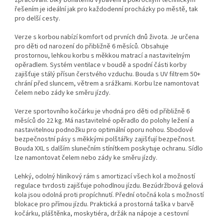
zpracování. Díky bohatému vybavení a pokročilým technickým
řešením je ideální jak pro každodenní procházky po městě, tak
pro delší cesty.
Verze s korbou nabízí komfort od prvních dnů života. Je určena
pro děti od narození do přibližně 6 měsíců. Obsahuje
prostornou, lehkou korbu s měkkou matrací a nastavitelným
opěradlem. Systém ventilace v boudě a spodní části korby
zajišťuje stálý přísun čerstvého vzduchu. Bouda s UV filtrem 50+
chrání před sluncem, větrem a srážkami. Korbu lze namontovat
čelem nebo zády ke směru jízdy.
Verze sportovního kočárku je vhodná pro děti od přibližně 6
měsíců do 22 kg. Má nastavitelné opěradlo do polohy ležení a
nastavitelnou podnožku pro optimální oporu nohou. 5bodové
bezpečnostní pásy s měkkými polštářky zajišťují bezpečnost.
Bouda XXL s dalším slunečním stínítkem poskytuje ochranu. Sídlo
lze namontovat čelem nebo zády ke směru jízdy.
Lehký, odolný hliníkový rám s amortizací všech kol a možností
regulace tvrdosti zajišťuje pohodlnou jízdu. Bezúdržbová gelová
kola jsou odolná proti propíchnutí. Přední otočná kola s možností
blokace pro přímou jízdu. Praktická a prostorná taška v barvě
kočárku, pláštěnka, moskytiéra, držák na nápoje a cestovní