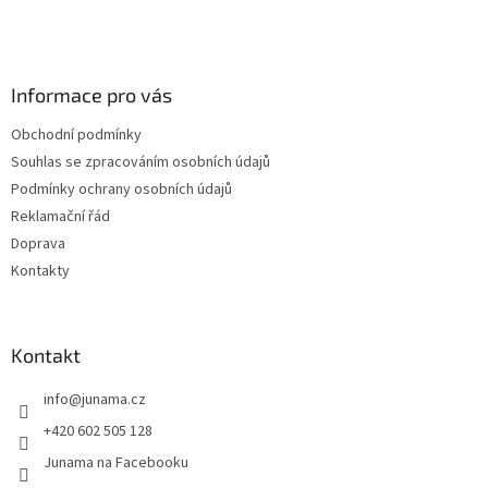
Z
á
p
a
Informace pro vás
t
í
Obchodní podmínky
Souhlas se zpracováním osobních údajů
Podmínky ochrany osobních údajů
Reklamační řád
Doprava
Kontakty
Kontakt
info
@
junama.cz
+420 602 505 128
Junama na Facebooku