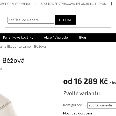
OBCHODNÍ PODMÍNKY
SOUHLAS SE ZPRACOVÁNÍM OSOBNÍCH ÚDAJŮ
HLEDAT
Panenkové kočárky
Akce / Výprodej
Blog
ama Ellegante Lame – Béžová
– Béžová
ma
od
16 289 Kč
/ ks
Měrná
Zvolte variantu
cena:
Konfigurace
Možnosti doručení