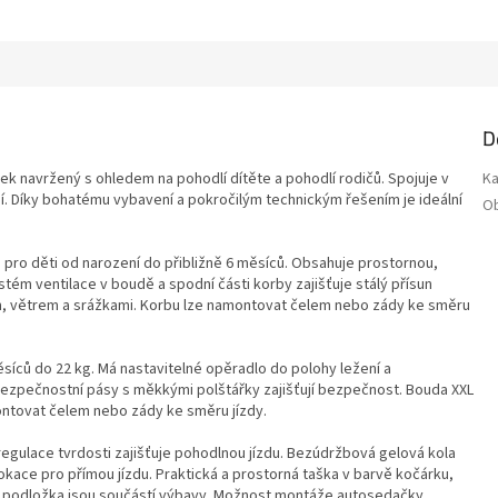
D
k navržený s ohledem na pohodlí dítěte a pohodlí rodičů. Spojuje v
Ka
í. Díky bohatému vybavení a pokročilým technickým řešením je ideální
O
 pro děti od narození do přibližně 6 měsíců. Obsahuje prostornou,
ém ventilace v boudě a spodní části korby zajišťuje stálý přísun
em, větrem a srážkami. Korbu lze namontovat čelem nebo zády ke směru
ěsíců do 22 kg. Má nastavitelné opěradlo do polohy ležení a
ezpečnostní pásy s měkkými polštářky zajišťují bezpečnost. Bouda XXL
ontovat čelem nebo zády ke směru jízdy.
regulace tvrdosti zajišťuje pohodlnou jízdu. Bezúdržbová gelová kola
lokace pro přímou jízdu. Praktická a prostorná taška v barvě kočárku,
cí podložka jsou součástí výbavy. Možnost montáže autosedačky