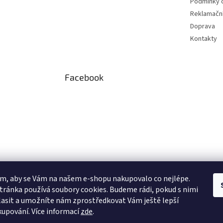
Podmínky o
Reklamační
Doprava
Kontakty
Facebook
m, aby se Vám na našem e-shopu nakupovalo co nejlépe.
tránka používá soubory cookies. Budeme rádi, pokud s nimi
asit a umožníte nám zprostředkovat Vám ještě lepší
 Instagramu
kupování.
Více informací
zde
.