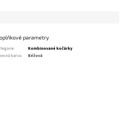
oplňkové parametry
tegorie
:
Kombinované kočárky
becná barva
:
Béžová