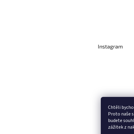
Instagram
Chtěli bycho
Proto naše s
budete souhl
Sledovat na
zážitek z na