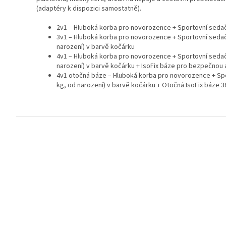
(adaptéry k dispozici samostatně).
2v1 – Hluboká korba pro novorozence + Sportovní seda
3v1 – Hluboká korba pro novorozence + Sportovní seda
narození) v barvě kočárku
4v1 – Hluboká korba pro novorozence + Sportovní seda
narození) v barvě kočárku + IsoFix báze pro bezpečnou a
4v1 otočná báze – Hluboká korba pro novorozence + Sp
kg, od narození) v barvě kočárku + Otočná IsoFix báze 3
Z
á
p
a
t
í