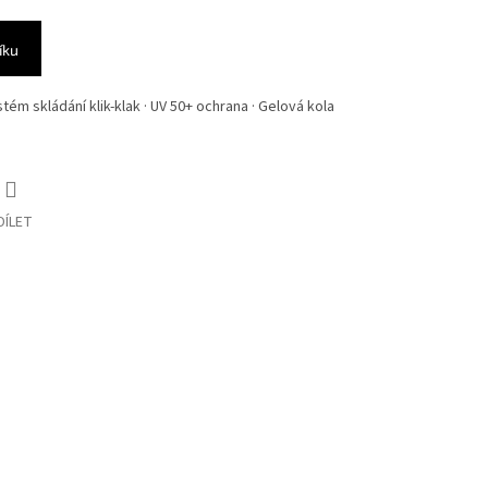
íku
tém skládání klik-klak · UV 50+ ochrana · Gelová kola
DÍLET