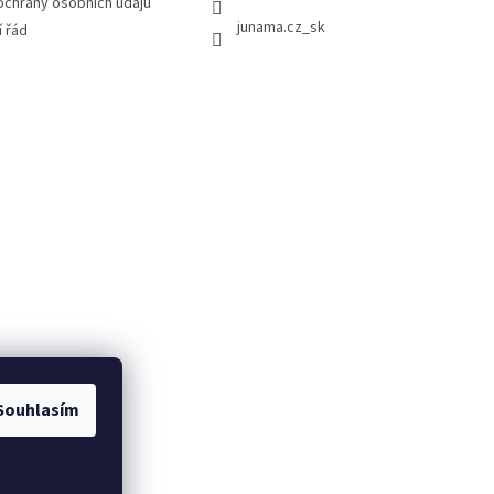
chrany osobních údajů
junama.cz_sk
 řád
Souhlasím