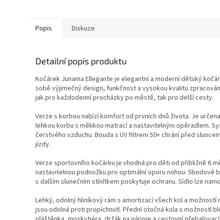
Popis
Diskuze
Detailní popis produktu
Kočárek Junama Ellegante je elegantní a moderní dětský kočáre
sobě výjimečný design, funkčnost a vysokou kvalitu zpracován
jak pro každodenní procházky po městě, tak pro delší cesty.
Verze s korbou nabízí komfort od prvních dnů života. Je určena
lehkou korbu s měkkou matrací a nastavitelným opěradlem. Syst
čerstvého vzduchu. Bouda s UV filtrem 50+ chrání před slunc
jízdy.
Verze sportovního kočárku je vhodná pro děti od přibližně 6 m
nastavitelnou podnožku pro optimální oporu nohou. 5bodové b
s dalším slunečním stínítkem poskytuje ochranu. Sídlo lze nam
Lehký, odolný hliníkový rám s amortizací všech kol a možností 
jsou odolná proti propíchnutí. Přední otočná kola s možností b
pláštěnka, moskytiéra, držák na nápoje a cestovní přebalova