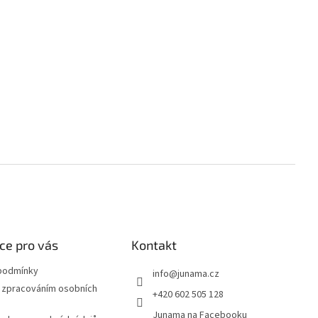
ce pro vás
Kontakt
podmínky
info
@
junama.cz
 zpracováním osobních
+420 602 505 128
Junama na Facebooku