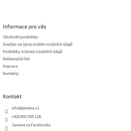
Z
á
p
a
Informace pro vás
t
í
Obchodní podmínky
Souhlas se zpracováním osobních údajů
Podmínky ochrany osobních údajů
Reklamační řád
Doprava
Kontakty
Kontakt
info
@
junama.cz
+420 602 505 128
Junama na Facebooku