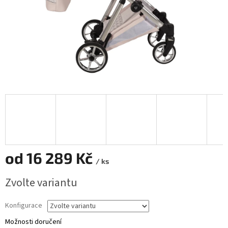
od
16 289 Kč
/ ks
Měrná
Zvolte variantu
cena:
Konfigurace
Možnosti doručení