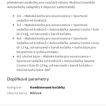
přebalovací podložka jsou součástí výbavy. Možnost montáže
autosedačky (adaptéry k dispozici samostatně).
2v1 – Hluboká korba pro novorozence + Sportovní
sedačka od 6 měsíců
3v1 – Hluboká korba pro novorozence + Sportovní
sedačka od 6 měsíců + Autosedačka Junama Cosmo I-Size
(0–13 kg, od narození) v barvě kočárku
4v1 – Hluboká korba pro novorozence + Sportovní
sedačka od 6 měsíců + Autosedačka Junama Cosmo I-Size
(0–13 kg, od narození) v barvě kočárku + IsoFix báze pro
bezpečnou a rychlou instalaci
4v1 otočná báze – Hluboká korba pro novorozence +
Sportovní sedačka od 6 měsíců + Autosedačka Junama
Cosmo I-Size (0–13 kg, od narození) v barvě kočárku +
Otočná IsoFix báze 360°
Doplňkové parametry
Kategorie
:
Kombinované kočárky
Obecná barva
:
Růžová