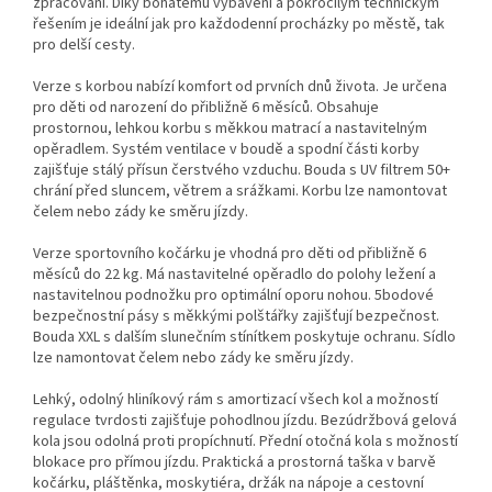
zpracování. Díky bohatému vybavení a pokročilým technickým
řešením je ideální jak pro každodenní procházky po městě, tak
pro delší cesty.
Verze s korbou nabízí komfort od prvních dnů života. Je určena
pro děti od narození do přibližně 6 měsíců. Obsahuje
prostornou, lehkou korbu s měkkou matrací a nastavitelným
opěradlem. Systém ventilace v boudě a spodní části korby
zajišťuje stálý přísun čerstvého vzduchu. Bouda s UV filtrem 50+
chrání před sluncem, větrem a srážkami. Korbu lze namontovat
čelem nebo zády ke směru jízdy.
Verze sportovního kočárku je vhodná pro děti od přibližně 6
měsíců do 22 kg. Má nastavitelné opěradlo do polohy ležení a
nastavitelnou podnožku pro optimální oporu nohou. 5bodové
bezpečnostní pásy s měkkými polštářky zajišťují bezpečnost.
Bouda XXL s dalším slunečním stínítkem poskytuje ochranu. Sídlo
lze namontovat čelem nebo zády ke směru jízdy.
Lehký, odolný hliníkový rám s amortizací všech kol a možností
regulace tvrdosti zajišťuje pohodlnou jízdu. Bezúdržbová gelová
kola jsou odolná proti propíchnutí. Přední otočná kola s možností
blokace pro přímou jízdu. Praktická a prostorná taška v barvě
kočárku, pláštěnka, moskytiéra, držák na nápoje a cestovní