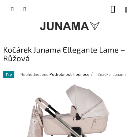
Přejít
NÁKUP
na
obsah
KOŠÍK
Kočárek Junama Ellegante Lame –
Růžová
Průměrné
Neohodnoceno
Podrobnosti hodnocení
Značka:
Junama
Tip
hodnocení
produktu
je
0,0
z
5
hvězdiček.