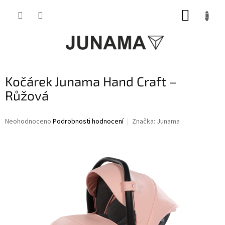
Přejít
NÁKUP
na
obsah
KOŠÍK
Kočárek Junama Hand Craft –
Růžová
Průměrné
Neohodnoceno
Podrobnosti hodnocení
Značka:
Junama
hodnocení
produktu
je
0,0
z
5
hvězdiček.