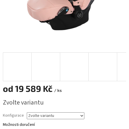
od
19 589 Kč
/ ks
Měrná
Zvolte variantu
cena:
Konfigurace
Možnosti doručení