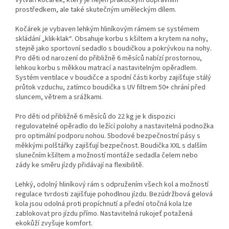
vytváří kočárek, který je nejen praktickým dopravním
prostředkem, ale také skutečným uměleckým dílem.
Kočárek je vybaven lehkým hliníkovým rámem se systémem
skládání „klik-klak“. Obsahuje korbu s kšiltem a krytem na nohy,
stejně jako sportovní sedadlo s boudičkou a pokrývkou na nohy.
Pro děti od narození do přibližně 6 měsíců nabízí prostornou,
lehkou korbu s měkkou matrací a nastavitelným opěradlem.
Systém ventilace v boudičce a spodní části korby zajišťuje stálý
průtok vzduchu, zatímco boudička s UV filtrem 50+ chrání před
sluncem, větrem a srážkami.
Pro děti od přibližně 6 měsíců do 22 kg je k dispozici
regulovatelné opěradlo do ležící polohy a nastavitelná podnožka
pro optimální podporu nohou. 5bodové bezpečnostní pásy s
měkkými polštářky zajišťují bezpečnost. Boudička XXL s dalším
slunečním kšiltem a možností montáže sedadla čelem nebo
zády ke směru jízdy přidávají na flexibilitě.
Lehký, odolný hliníkový rám s odpružením všech kol a možností
regulace tvrdosti zajišťuje pohodlnou jízdu. Bezúdržbová gelová
kola jsou odolná proti propíchnutí a přední otočná kola lze
zablokovat pro jízdu přímo. Nastavitelná rukojeť potažená
ekokůží zvyšuje komfort.