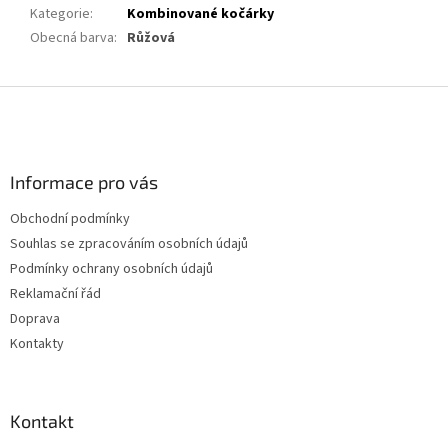
Kategorie
:
Kombinované kočárky
Obecná barva
:
Růžová
Z
á
p
a
Informace pro vás
t
í
Obchodní podmínky
Souhlas se zpracováním osobních údajů
Podmínky ochrany osobních údajů
Reklamační řád
Doprava
Kontakty
Kontakt