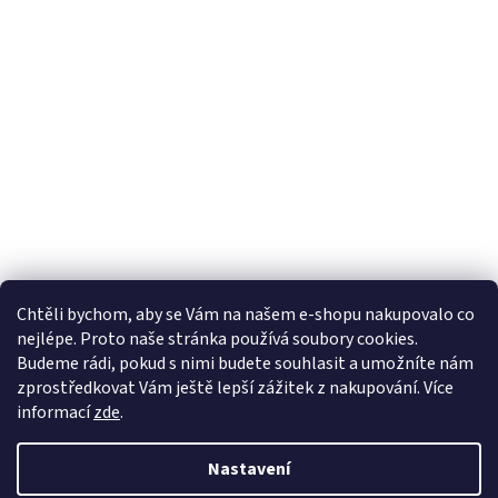
Chtěli bychom, aby se Vám na našem e-shopu nakupovalo co
nejlépe. Proto naše stránka používá soubory cookies.
Budeme rádi, pokud s nimi budete souhlasit a umožníte nám
zprostředkovat Vám ještě lepší zážitek z nakupování.
Více
informací
zde
.
Nastavení
Vytvořil Shoptet