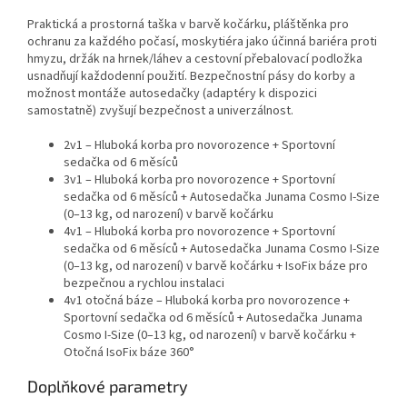
Praktická a prostorná taška v barvě kočárku, pláštěnka pro
ochranu za každého počasí, moskytiéra jako účinná bariéra proti
hmyzu, držák na hrnek/láhev a cestovní přebalovací podložka
usnadňují každodenní použití. Bezpečnostní pásy do korby a
možnost montáže autosedačky (adaptéry k dispozici
samostatně) zvyšují bezpečnost a univerzálnost.
2v1 – Hluboká korba pro novorozence + Sportovní
sedačka od 6 měsíců
3v1 – Hluboká korba pro novorozence + Sportovní
sedačka od 6 měsíců + Autosedačka Junama Cosmo I-Size
(0–13 kg, od narození) v barvě kočárku
4v1 – Hluboká korba pro novorozence + Sportovní
sedačka od 6 měsíců + Autosedačka Junama Cosmo I-Size
(0–13 kg, od narození) v barvě kočárku + IsoFix báze pro
bezpečnou a rychlou instalaci
4v1 otočná báze – Hluboká korba pro novorozence +
Sportovní sedačka od 6 měsíců + Autosedačka Junama
Cosmo I-Size (0–13 kg, od narození) v barvě kočárku +
Otočná IsoFix báze 360°
Doplňkové parametry