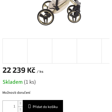
22 239 Kč
/ ks
Měrná
Skladem
(
1 ks
)
cena:
Možnosti doručení
Přidat do košíku