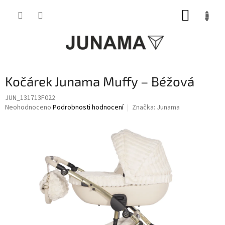
Přejít
NÁKUP
na
obsah
KOŠÍK
Kočárek Junama Muffy – Béžová
JUN_131713F022
Průměrné
Neohodnoceno
Podrobnosti hodnocení
Značka:
Junama
hodnocení
produktu
je
0,0
z
5
hvězdiček.