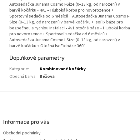
Autosedačka Junama Cosmo I-Size (0–13 kg, od narození) v
barvě kočárku • 4v1 – Hluboká korba pro novorozence +
Sportovní sedačka od 6 měsíců + Autosedačka Junama Cosmo I-
Size (0–13 kg, od narození) v barvě kočárku + IsoFix báze pro
bezpečnou a rychlou instalaci • 4v1 otočná báze – Hluboká korba
pro novorozence + Sportovní sedačka od 6 měsíců +
Autosedačka Junama Cosmo I-Size (0–13 kg, od narození) v
barvě kočárku + Otočná IsoFix báze 360°
Doplňkové parametry
Kategorie
:
Kombinované kočárky
Obecná barva
:
Béžová
Z
á
p
a
Informace pro vás
t
í
Obchodní podmínky