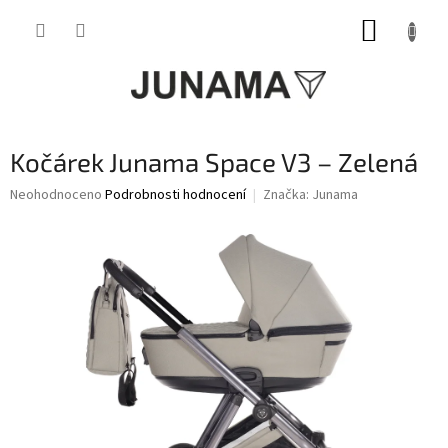
Přejít
NÁKUP
na
obsah
KOŠÍK
Kočárek Junama Space V3 – Zelená
Průměrné
Neohodnoceno
Podrobnosti hodnocení
Značka:
Junama
hodnocení
produktu
je
0,0
z
5
hvězdiček.