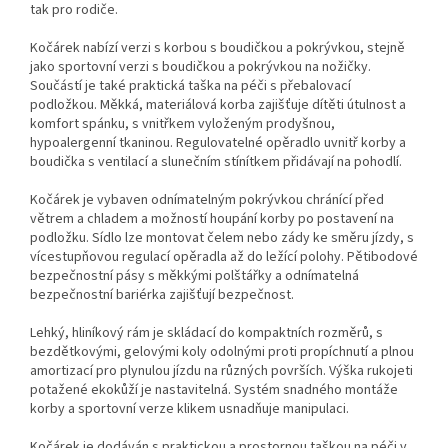
tak pro rodiče.
Kočárek nabízí verzi s korbou s boudičkou a pokrývkou, stejně
jako sportovní verzi s boudičkou a pokrývkou na nožičky.
Součástí je také praktická taška na péči s přebalovací
podložkou. Měkká, materiálová korba zajišťuje dítěti útulnost a
komfort spánku, s vnitřkem vyloženým prodyšnou,
hypoalergenní tkaninou. Regulovatelné opěradlo uvnitř korby a
boudička s ventilací a slunečním stínítkem přidávají na pohodlí.
Kočárek je vybaven odnímatelným pokrývkou chránící před
větrem a chladem a možností houpání korby po postavení na
podložku. Sídlo lze montovat čelem nebo zády ke směru jízdy, s
vícestupňovou regulací opěradla až do ležící polohy. Pětibodové
bezpečnostní pásy s měkkými polštářky a odnímatelná
bezpečnostní bariérka zajišťují bezpečnost.
Lehký, hliníkový rám je skládací do kompaktních rozměrů, s
bezdětkovými, gelovými koly odolnými proti propíchnutí a plnou
amortizací pro plynulou jízdu na různých površích. Výška rukojeti
potažené ekokůží je nastavitelná. Systém snadného montáže
korby a sportovní verze klikem usnadňuje manipulaci.
Kočárek je dodáván s praktickou a prostornou taškou na péči v