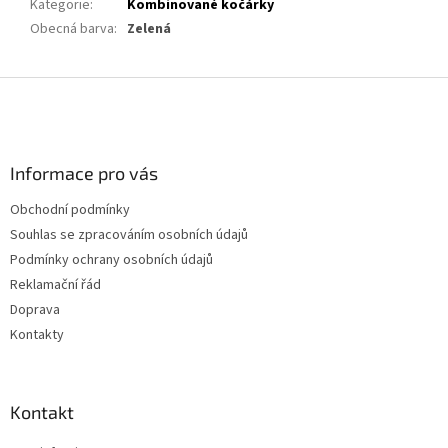
Kategorie
:
Kombinované kočárky
Obecná barva
:
Zelená
Z
á
p
a
Informace pro vás
t
í
Obchodní podmínky
Souhlas se zpracováním osobních údajů
Podmínky ochrany osobních údajů
Reklamační řád
Doprava
Kontakty
Kontakt