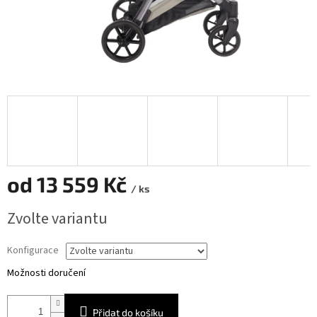
od
13 559 Kč
/ ks
Měrná
Zvolte variantu
cena:
Konfigurace
Možnosti doručení
Přidat do košíku