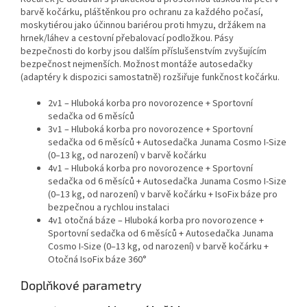
barvě kočárku, pláštěnkou pro ochranu za každého počasí,
moskytiérou jako účinnou bariérou proti hmyzu, držákem na
hrnek/láhev a cestovní přebalovací podložkou. Pásy
bezpečnosti do korby jsou dalším příslušenstvím zvyšujícím
bezpečnost nejmenších. Možnost montáže autosedačky
(adaptéry k dispozici samostatně) rozšiřuje funkčnost kočárku.
2v1 – Hluboká korba pro novorozence + Sportovní
sedačka od 6 měsíců
3v1 – Hluboká korba pro novorozence + Sportovní
sedačka od 6 měsíců + Autosedačka Junama Cosmo I-Size
(0–13 kg, od narození) v barvě kočárku
4v1 – Hluboká korba pro novorozence + Sportovní
sedačka od 6 měsíců + Autosedačka Junama Cosmo I-Size
(0–13 kg, od narození) v barvě kočárku + IsoFix báze pro
bezpečnou a rychlou instalaci
4v1 otočná báze – Hluboká korba pro novorozence +
Sportovní sedačka od 6 měsíců + Autosedačka Junama
Cosmo I-Size (0–13 kg, od narození) v barvě kočárku +
Otočná IsoFix báze 360°
Doplňkové parametry