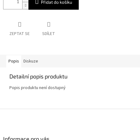
Přidat do košíku
ZEPTAT SE
SDÍLET
Popis
Diskuze
Detailní popis produktu
Popis produktu není dostupný
Z
á
p
a
Informace pro vás
t