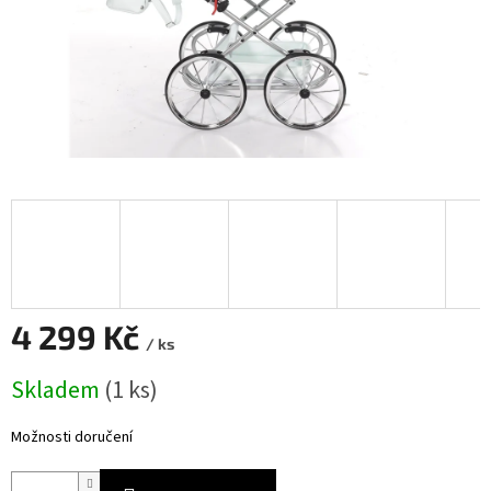
4 299 Kč
/ ks
Měrná
Skladem
(
1 ks
)
cena:
Možnosti doručení