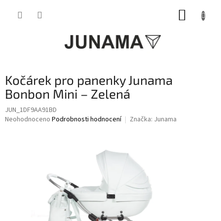
Přejít
NÁKUP
na
obsah
KOŠÍK
Kočárek pro panenky Junama
Bonbon Mini – Zelená
JUN_1DF9AA91BD
Průměrné
Neohodnoceno
Podrobnosti hodnocení
Značka:
Junama
hodnocení
produktu
je
0,0
z
5
hvězdiček.