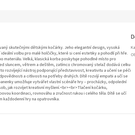
D
rovaný skutečnými dětskými kočárky. Jeho elegantní design, vysoká
Ka
 ideální volbu pro malé holčičky, které si cení estetiky a pohodlí při hře.
O
o materiálu. Velká, klasická korba poskytuje pohodlné místo pro
před sluncem, větrem a deštěm, zatímco chromovaný stelaž dodává celku
 rozvíjející nástroj podporující představivost, kreativitu a učení se péči
dpovědnosti a citlivosti na potřeby druhých. Dítě rozvíjí empatii a učí se
anenky umožňuje vytvářet vlastní scénáře hry – procházky, odpolední
ob, jak rozvíjet kreativní myšlení.<br><br>Tlačení kočárku,
ovou koordinaci, rovnováhu a zručnost rukou i celého těla. Dítě se učí
ím každodenní hry na opatrovníka.