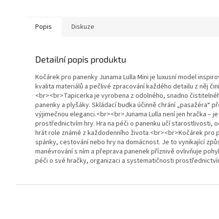
Popis
Diskuze
Detailní popis produktu
Kočárek pro panenky Junama Lulla Mini je luxusní model inspi
kvalita materiálů a pečlivé zpracování každého detailu z něj činí
<br><br>Tapicerka je vyrobena z odolného, snadno čistitelnéh
panenky a plyšáky. Skládací budka účinně chrání „pasažéra“ 
výjimečnou eleganci.<br><br>Junama Lulla není jen hračka – je to
prostřednictvím hry. Hra na péči o panenku učí starostlivosti, o
hrát role známé z každodenního života.<br><br>Kočárek pro p
spánky, cestování nebo hry na domácnost. Je to vynikající způs
manévrování s ním a přeprava panenek příznivě ovlivňuje pohyb
péči o své hračky, organizaci a systematičnosti prostřednictv
Z
á
p