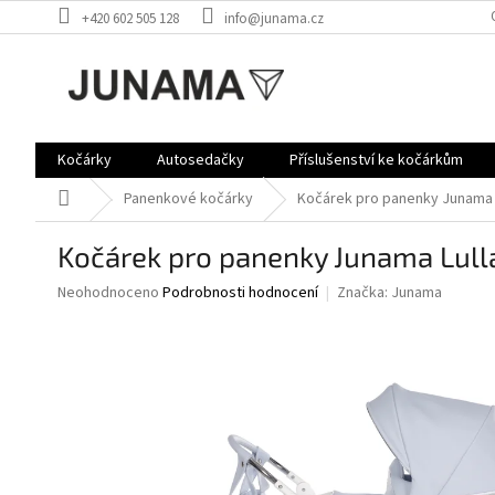
Přejít
+420 602 505 128
info@junama.cz
na
obsah
Kočárky
Autosedačky
Příslušenství ke kočárkům
Domů
Panenkové kočárky
Kočárek pro panenky Junama L
Kočárek pro panenky Junama Lull
Průměrné
Neohodnoceno
Podrobnosti hodnocení
Značka:
Junama
hodnocení
produktu
je
0,0
z
5
hvězdiček.