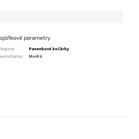
oplňkové parametry
tegorie
:
Panenkové kočárky
becná barva
:
Modrá