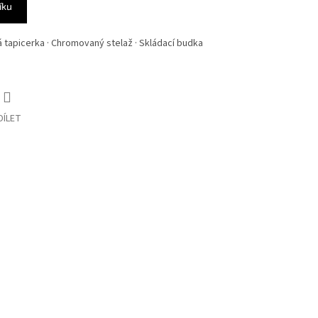
íku
á tapicerka · Chromovaný stelaž · Skládací budka
DÍLET