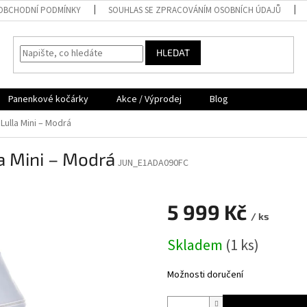
OBCHODNÍ PODMÍNKY
SOUHLAS SE ZPRACOVÁNÍM OSOBNÍCH ÚDAJŮ
HLEDAT
Panenkové kočárky
Akce / Výprodej
Blog
ulla Mini – Modrá
a Mini – Modrá
JUN_E1ADA090FC
5 999 Kč
/ ks
Měrná
Skladem
(
1 ks
)
cena:
Možnosti doručení