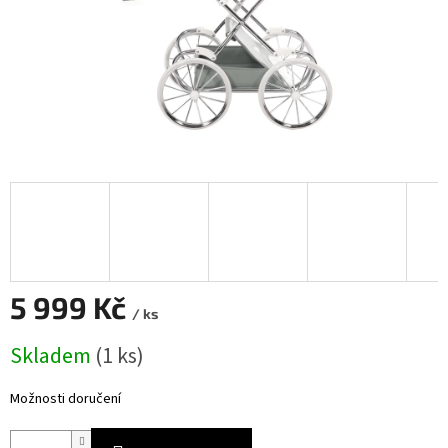
5 999 Kč
/ ks
Měrná
Skladem
(
1 ks
)
cena:
Možnosti doručení