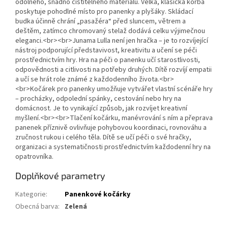
odolného, snadno čistitelného materiálu. Velká, klasická korba
poskytuje pohodlné místo pro panenky a plyšáky. Skládací
budka účinně chrání „pasažéra“ před sluncem, větrem a
deštěm, zatímco chromovaný stelaž dodává celku výjimečnou
eleganci.<br><br>Junama Lulla není jen hračka – je to rozvíjející
nástroj podporující představivost, kreativitu a učení se péči
prostřednictvím hry. Hra na péči o panenku učí starostlivosti,
odpovědnosti a citlivosti na potřeby druhých. Dítě rozvíjí empatii
a učí se hrát role známé z každodenního života.<br>
<br>Kočárek pro panenky umožňuje vytvářet vlastní scénáře hry
– procházky, odpolední spánky, cestování nebo hry na
domácnost. Je to vynikající způsob, jak rozvíjet kreativní
myšlení.<br><br>Tlačení kočárku, manévrování s ním a přeprava
panenek příznivě ovlivňuje pohybovou koordinaci, rovnováhu a
zručnost rukou i celého těla. Dítě se učí péči o své hračky,
organizaci a systematičnosti prostřednictvím každodenní hry na
opatrovníka.
Doplňkové parametry
Kategorie
:
Panenkové kočárky
Obecná barva
:
Zelená