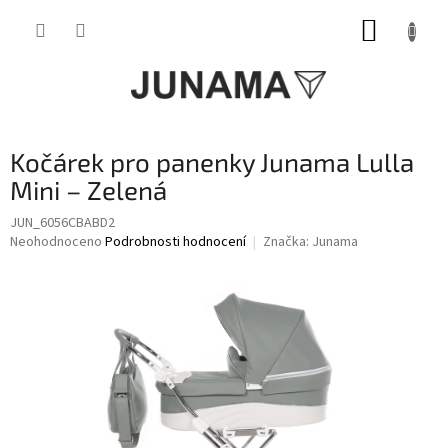
Přejít
NÁKUP
na
obsah
KOŠÍK
Kočárek pro panenky Junama Lulla
Mini – Zelená
JUN_6056CBABD2
Průměrné
Neohodnoceno
Podrobnosti hodnocení
Značka:
Junama
hodnocení
produktu
je
0,0
z
5
hvězdiček.