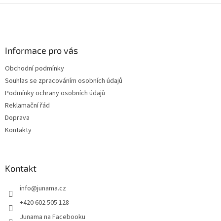
Z
á
p
a
Informace pro vás
t
í
Obchodní podmínky
Souhlas se zpracováním osobních údajů
Podmínky ochrany osobních údajů
Reklamační řád
Doprava
Kontakty
Kontakt
info
@
junama.cz
+420 602 505 128
Junama na Facebooku