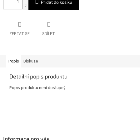
Přidat do košíku
ZEPTAT SE
SDÍLET
Popis
Diskuze
Detailní popis produktu
Popis produktu není dostupný
Z
á
p
a
Informace pro vás
t