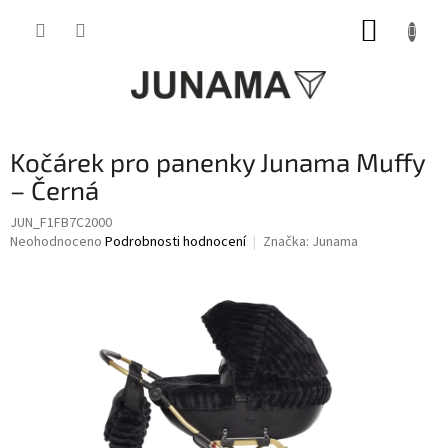
Přejít
NÁKUP
na
obsah
KOŠÍK
Kočárek pro panenky Junama Muffy
– Černá
JUN_F1FB7C2000
Průměrné
Neohodnoceno
Podrobnosti hodnocení
Značka:
Junama
hodnocení
produktu
je
0,0
z
5
hvězdiček.