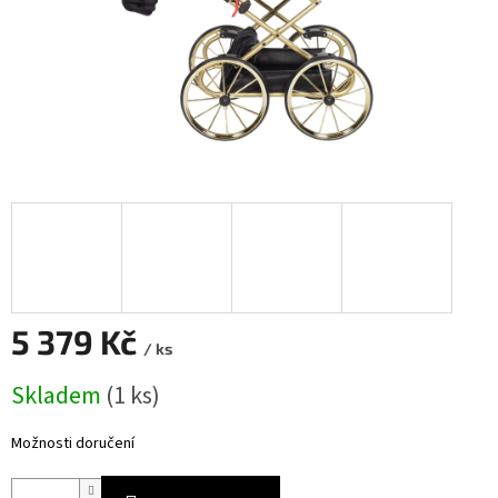
5 379 Kč
/ ks
Měrná
Skladem
(
1 ks
)
cena:
Možnosti doručení