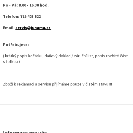
Po - Pá: 8.00 - 16.30 hod.
Telefon: 775 403 622
Email:
servis@junama.cz
Potřebujete:
( krátký popis kočárku, daňový doklad / záruční list, popis rozbité části
s fotkou )
Zboží k reklamaci a servisu přijímáme pouze v čistém stavu !!!
Z
á
p
a
Informace pro vás