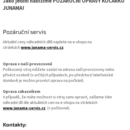
Jako jediní nabízíme POZÁRUČNÍ OPRAVY KOČÁRKŮ
JUNAMA!
Pozáruční servis
Aktuální ceny náhradních dílů najdete na e-shopu na
stránkách
www.junama-servis.cz
Oprava v naší provozovně
Poškozený stroj můžete zaslat na adresu naší provozovny nebo
přivézt osobně (v určitých případech, po předchozí telefonické
domluvě je možno provést opravu na počkání).
Oprava zákazníkem
V případě, že máte možnost si stroj sami opravit, zašleme Vám
náhradní díl dle aktuálních cen na e-shopu na stránkách
www.junama-servis.cz
(+ poštovné).
Kontakty: