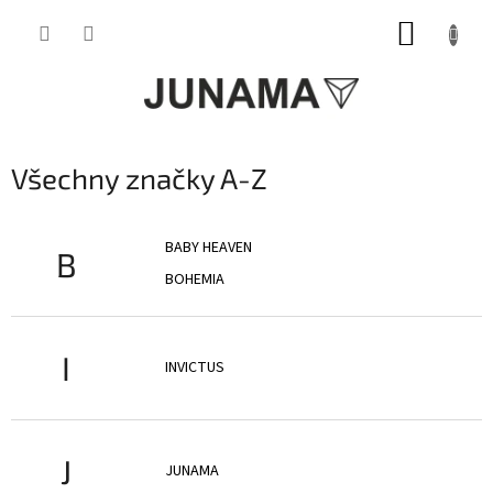
Přejít
NÁKUP
na
obsah
KOŠÍK
Všechny značky A-Z
BABY HEAVEN
B
BOHEMIA
I
INVICTUS
J
JUNAMA