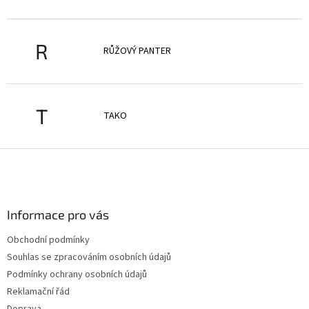
R
RŮŽOVÝ PANTER
T
TAKO
Z
á
p
a
Informace pro vás
t
í
Obchodní podmínky
Souhlas se zpracováním osobních údajů
Podmínky ochrany osobních údajů
Reklamační řád
Doprava