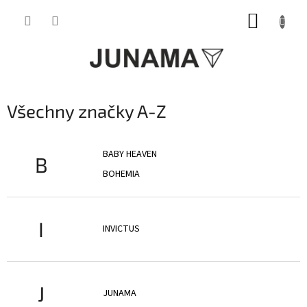
Přejít
NÁKUP
na
obsah
KOŠÍK
Všechny značky A-Z
BABY HEAVEN
B
BOHEMIA
I
INVICTUS
J
JUNAMA