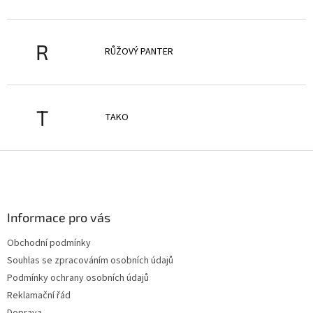
R
RŮŽOVÝ PANTER
T
TAKO
Z
á
p
a
Informace pro vás
t
í
Obchodní podmínky
Souhlas se zpracováním osobních údajů
Podmínky ochrany osobních údajů
Reklamační řád
Doprava