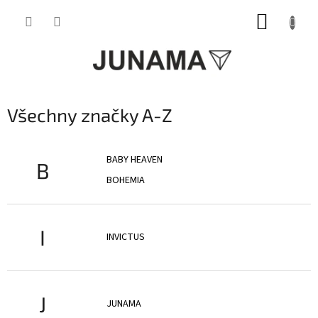
Přejít
NÁKUP
na
obsah
KOŠÍK
Všechny značky A-Z
BABY HEAVEN
B
BOHEMIA
I
INVICTUS
J
JUNAMA