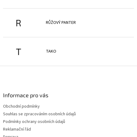
R
RŮŽOVÝ PANTER
T
TAKO
Z
á
p
a
Informace pro vás
t
í
Obchodní podmínky
Souhlas se zpracováním osobních údajů
Podmínky ochrany osobních údajů
Reklamační řád
Doprava