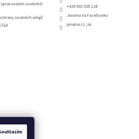
 zpracováním osobních
+420 602 505 128
Junama na Facebooku
chrany osobních údajů
junama.cz_sk
 řád
Souhlasím