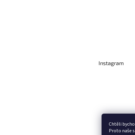
Instagram
Chtěli bycho
Proto naše s