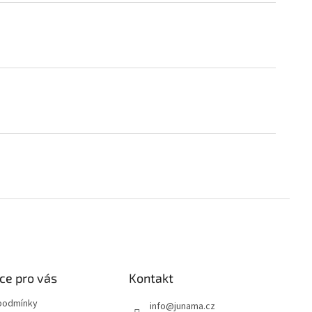
ce pro vás
Kontakt
podmínky
info
@
junama.cz