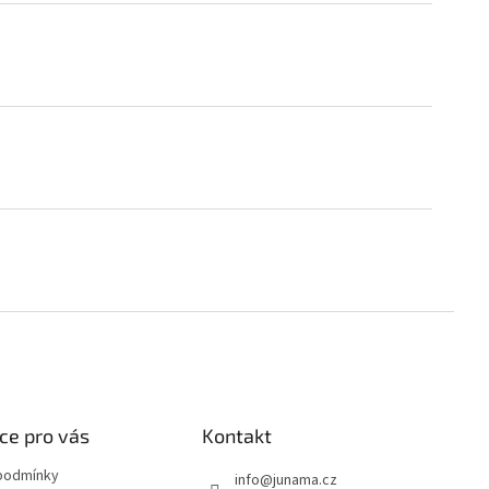
ce pro vás
Kontakt
podmínky
info
@
junama.cz