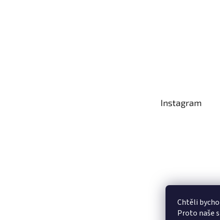
Instagram
Chtěli bycho
Proto naše s