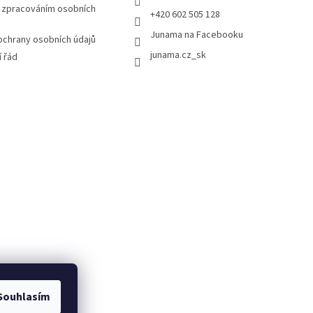
 zpracováním osobních
+420 602 505 128
Junama na Facebooku
chrany osobních údajů
junama.cz_sk
 řád
Souhlasím