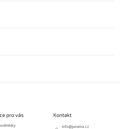
ce pro vás
Kontakt
podmínky
info
@
junama.cz