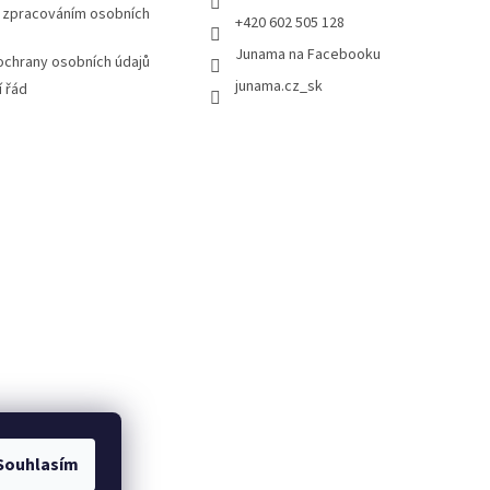
 zpracováním osobních
+420 602 505 128
Junama na Facebooku
chrany osobních údajů
junama.cz_sk
 řád
Souhlasím