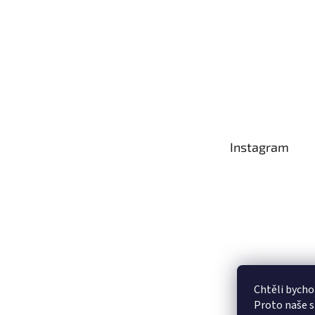
Instagram
Chtěli bycho
Proto naše s