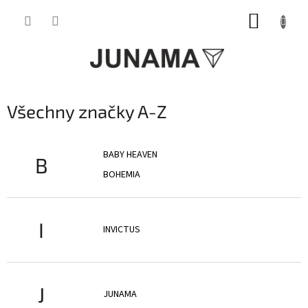
Přejít
NÁKUP
na
obsah
KOŠÍK
Všechny značky A-Z
BABY HEAVEN
B
BOHEMIA
I
INVICTUS
J
JUNAMA