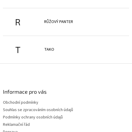
R
RŮŽOVÝ PANTER
T
TAKO
Z
á
p
a
Informace pro vás
t
í
Obchodní podmínky
Souhlas se zpracováním osobních údajů
Podmínky ochrany osobních údajů
Reklamační řád
Doprava