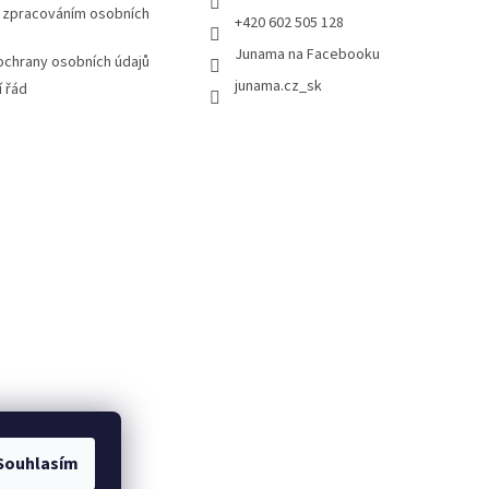
 zpracováním osobních
+420 602 505 128
Junama na Facebooku
chrany osobních údajů
junama.cz_sk
 řád
Souhlasím