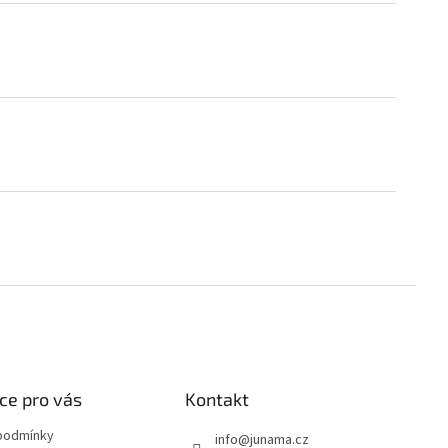
ce pro vás
Kontakt
podmínky
info
@
junama.cz