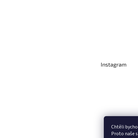
Instagram
Chtěli bycho
Proto naše s