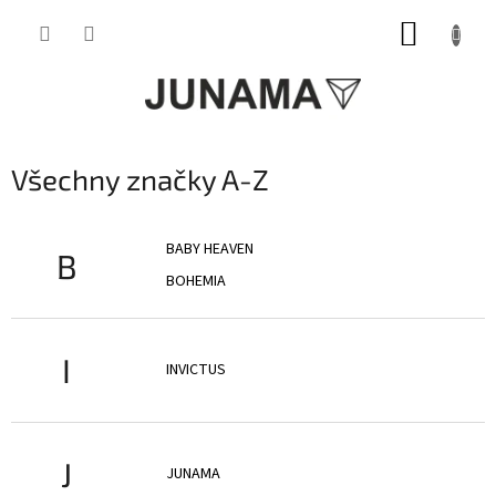
Přejít
NÁKUP
na
obsah
KOŠÍK
Všechny značky A-Z
BABY HEAVEN
B
BOHEMIA
I
INVICTUS
J
JUNAMA