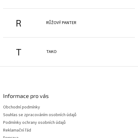
R
RŮŽOVÝ PANTER
T
TAKO
Z
á
p
a
Informace pro vás
t
í
Obchodní podmínky
Souhlas se zpracováním osobních údajů
Podmínky ochrany osobních údajů
Reklamační řád
Doprava