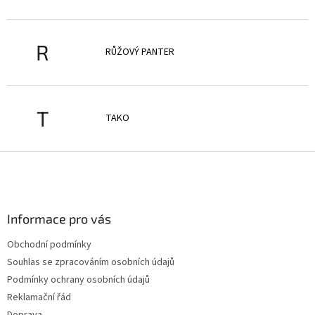
R
RŮŽOVÝ PANTER
T
TAKO
Z
á
p
a
Informace pro vás
t
í
Obchodní podmínky
Souhlas se zpracováním osobních údajů
Podmínky ochrany osobních údajů
Reklamační řád
Doprava