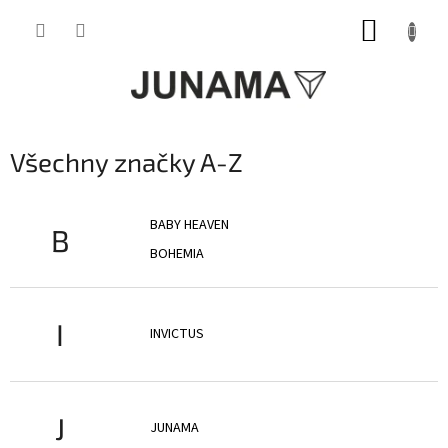
Přejít
NÁKUP
na
obsah
KOŠÍK
Všechny značky A-Z
BABY HEAVEN
B
BOHEMIA
I
INVICTUS
J
JUNAMA