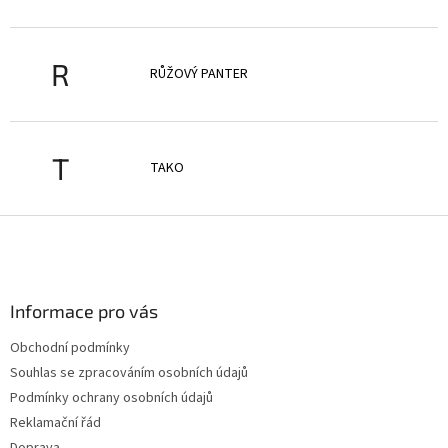
R
RŮŽOVÝ PANTER
T
TAKO
Z
á
p
a
Informace pro vás
t
í
Obchodní podmínky
Souhlas se zpracováním osobních údajů
Podmínky ochrany osobních údajů
Reklamační řád
Doprava