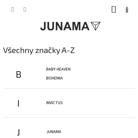
Přejít
NÁKUP
na
obsah
KOŠÍK
Všechny značky A-Z
BABY HEAVEN
B
BOHEMIA
I
INVICTUS
J
JUNAMA