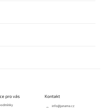
ce pro vás
Kontakt
podmínky
info
@
junama.cz