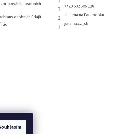
 zpracováním osobních
+420 602 505 128
Junama na Facebooku
chrany osobních údajů
junama.cz_sk
 řád
Souhlasím