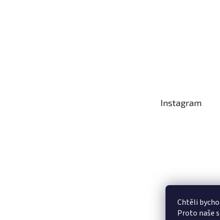
Instagram
Chtěli bycho
Proto naše s