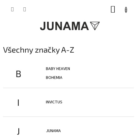
Přejít
NÁKUP
na
obsah
KOŠÍK
Všechny značky A-Z
BABY HEAVEN
B
BOHEMIA
I
INVICTUS
J
JUNAMA