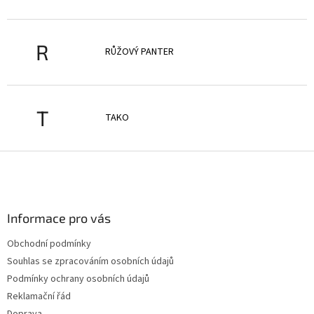
R
RŮŽOVÝ PANTER
T
TAKO
Z
á
p
a
Informace pro vás
t
í
Obchodní podmínky
Souhlas se zpracováním osobních údajů
Podmínky ochrany osobních údajů
Reklamační řád
Doprava