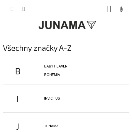
Přejít
NÁKUP
na
obsah
KOŠÍK
Všechny značky A-Z
BABY HEAVEN
B
BOHEMIA
I
INVICTUS
J
JUNAMA