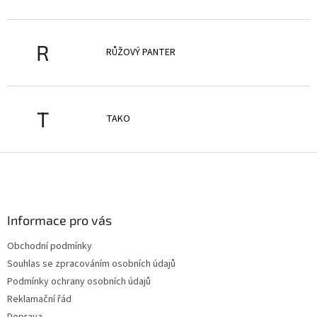
R
RŮŽOVÝ PANTER
T
TAKO
Z
á
p
a
Informace pro vás
t
í
Obchodní podmínky
Souhlas se zpracováním osobních údajů
Podmínky ochrany osobních údajů
Reklamační řád
Doprava