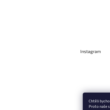
Instagram
Chtěli bycho
Proto naše s