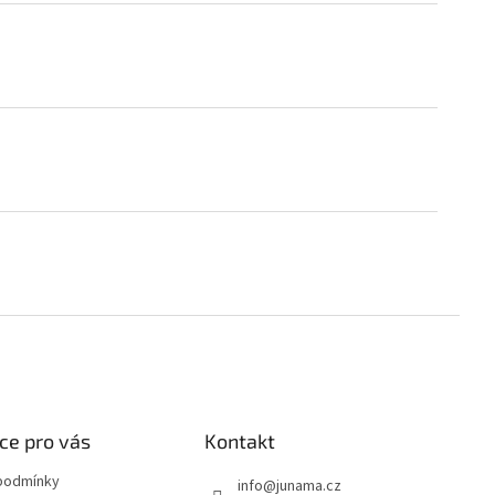
ce pro vás
Kontakt
podmínky
info
@
junama.cz