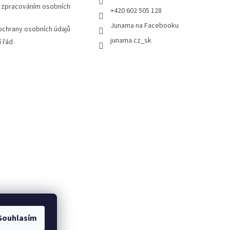
 zpracováním osobních
+420 602 505 128
Junama na Facebooku
chrany osobních údajů
junama.cz_sk
 řád
Souhlasím