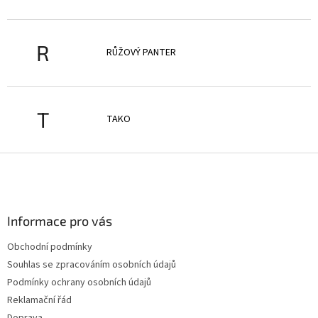
R
RŮŽOVÝ PANTER
T
TAKO
Z
á
p
a
Informace pro vás
t
í
Obchodní podmínky
Souhlas se zpracováním osobních údajů
Podmínky ochrany osobních údajů
Reklamační řád
Doprava