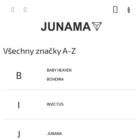
Přejít
NÁKUP
na
obsah
KOŠÍK
Všechny značky A-Z
BABY HEAVEN
B
BOHEMIA
I
INVICTUS
J
JUNAMA