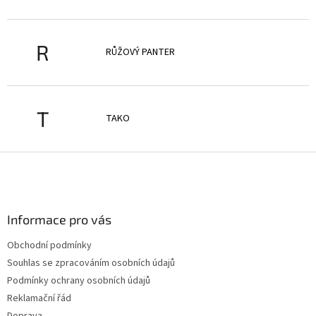
R
RŮŽOVÝ PANTER
T
TAKO
Z
á
p
a
Informace pro vás
t
í
Obchodní podmínky
Souhlas se zpracováním osobních údajů
Podmínky ochrany osobních údajů
Reklamační řád
Doprava