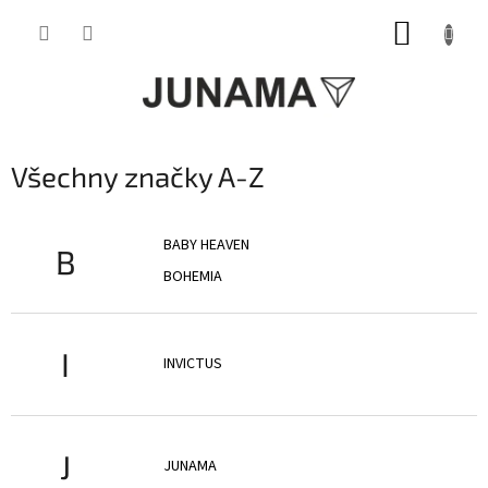
Přejít
NÁKUP
na
obsah
KOŠÍK
Všechny značky A-Z
BABY HEAVEN
B
BOHEMIA
I
INVICTUS
J
JUNAMA